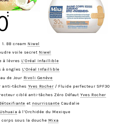
1. BB cream
Niwel
oudre voile secret
Niwel
e à lèvres
L’Oréal Infaillible
is à ongles
L’Oréal Infaillible
’Eau de Jour
Rivoli Genève
r anti-tâches
Yves Rocher
/ Fluide perfecteur SPF30
recteur ciblé anti-tâches Zéro Défaut
Yves Rocher
détoxifiante
et
nourrissante
Caudalie
Ushuaïa
à l’Orchidée du Mexique
e corps sous la douche
Mixa