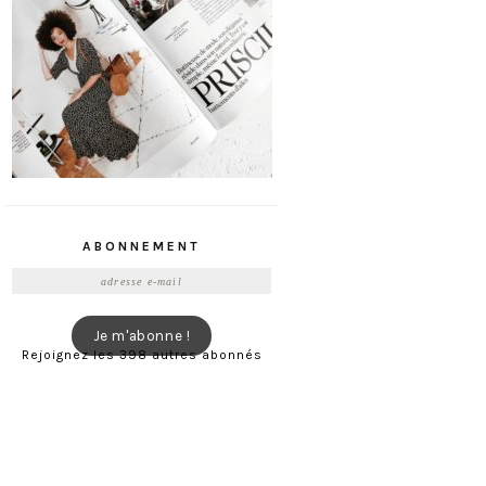
ABONNEMENT
Adresse
e-
mail
Je m'abonne !
Rejoignez les 398 autres abonnés