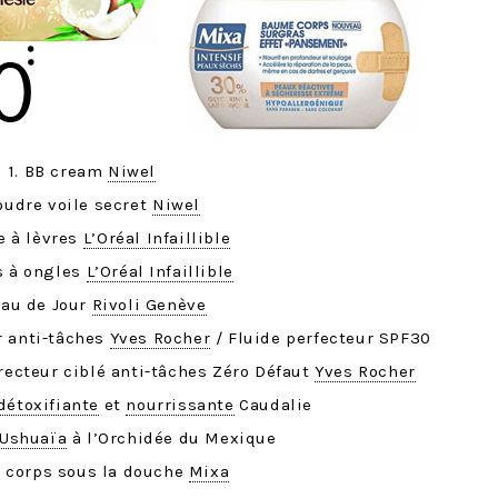
1. BB cream
Niwel
oudre voile secret
Niwel
e à lèvres
L’Oréal Infaillible
is à ongles
L’Oréal Infaillible
’Eau de Jour
Rivoli Genève
r anti-tâches
Yves Rocher
/ Fluide perfecteur SPF30
recteur ciblé anti-tâches Zéro Défaut
Yves Rocher
détoxifiante
et
nourrissante
Caudalie
Ushuaïa
à l’Orchidée du Mexique
e corps sous la douche
Mixa