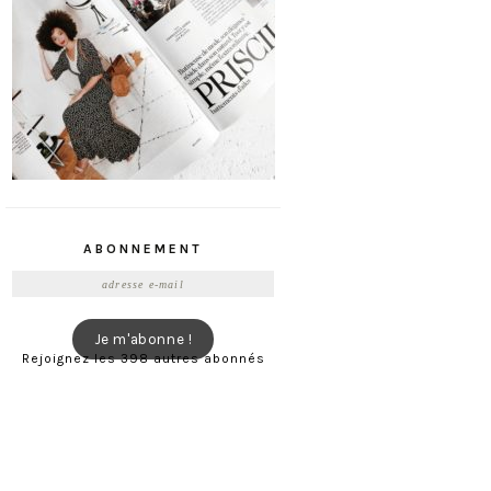
ABONNEMENT
Adresse
e-
mail
Je m'abonne !
Rejoignez les 398 autres abonnés