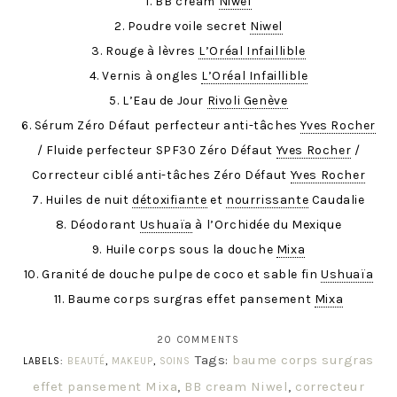
1. BB cream
Niwel
2. Poudre voile secret
Niwel
3. Rouge à lèvres
L’Oréal Infaillible
4. Vernis à ongles
L’Oréal Infaillible
5. L’Eau de Jour
Rivoli Genève
6. Sérum Zéro Défaut perfecteur anti-tâches
Yves Rocher
/ Fluide perfecteur SPF30 Zéro Défaut
Yves Rocher
/
Correcteur ciblé anti-tâches Zéro Défaut
Yves Rocher
7. Huiles de nuit
détoxifiante
et
nourrissante
Caudalie
8. Déodorant
Ushuaïa
à l’Orchidée du Mexique
9. Huile corps sous la douche
Mixa
10. Granité de douche pulpe de coco et sable fin
Ushuaïa
11. Baume corps surgras effet pansement
Mixa
20 COMMENTS
Tags:
baume corps surgras
LABELS:
BEAUTÉ
,
MAKEUP
,
SOINS
effet pansement Mixa
,
BB cream Niwel
,
correcteur