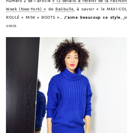
numéro 2 de l’article
« 13 détails à retenir de la Fashion
Week (New-York) »
de
Balibulle
, à savoir « le MAXI-COL
ROULÉ + MINI + BOOTS »…
J’aime beaucoup ce style
,
je
crois
.