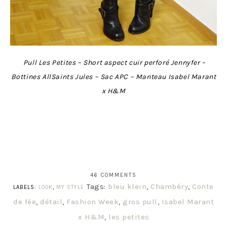
Pull Les Petites – Short aspect cuir perforé Jennyfer –
Bottines AllSaints Jules – Sac APC – Manteau Isabel Marant
x H&M
46 COMMENTS
Tags:
bleu klein
,
Chambéry
,
Conte
LABELS:
LOOK
,
MY STYLE
de fée
,
détail
,
Fashion Week
,
gros pull
,
Isabel Marant
x H&M
,
les petites