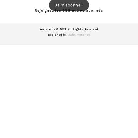
mail
Je m'abonne !
Rejoignez les 398 autres abonnés
mercredie © 2026 All Rights Reserved
Designed by
Light Morango