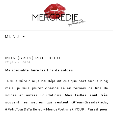
MERCREDIE
Aller
MENU
au
contenu
MON (GROS) PULL BLEU.
28 février 2014
Ma spécialité:
faire les fins de soldes
.
Je suis sûre que je l’ai déjà dit quelque part sur le blog
mais, je suis plutôt chanceuse en termes de fins de
soldes et autres liquidations.
Mes tailles sont très
souvent les seules qui restent
(#TeamGrandsPieds,
#PetitTourDeTaille et #MenuePoitrine). YOUPI.
Pareil pour