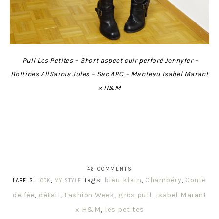
Pull Les Petites – Short aspect cuir perforé Jennyfer –
Bottines AllSaints Jules – Sac APC – Manteau Isabel Marant
x H&M
46 COMMENTS
Tags:
bleu klein
,
Chambéry
,
Conte
LABELS:
LOOK
,
MY STYLE
de fée
,
détail
,
Fashion Week
,
gros pull
,
Isabel Marant
x H&M
,
les petites