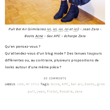
Pull Bel Air (similaires
ici
,
ici
,
ici
,
ici
et
ici
) – Jean Zara –
Boots
Acne
– Sac APC – écharpe Zara
Qu’en pensez-vous ?
Qu’attendez-vous d’un blog mode ? Des tenues toujours
différentes ou, au contraire, plusieurs propositions de
looks autour d’une même pièce ?
30 COMMENTS
Tags:
Acne
,
APC
,
bel air
,
boots
,
gros
LABELS:
LOOK
,
MY STYLE
pull
,
jean
,
Pistol
,
Rosalie
,
zara