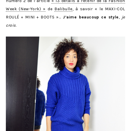
numéro 2 de l’article
« 13 détails à retenir de la Fashion
Week (New-York) »
de
Balibulle
, à savoir « le MAXI-COL
ROULÉ + MINI + BOOTS »…
J’aime beaucoup ce style
,
je
crois
.