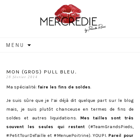
MERCREDIE
Aller
MENU
au
contenu
MON (GROS) PULL BLEU.
28 février 2014
Ma spécialité:
faire les fins de soldes
.
Je suis sûre que je l’ai déjà dit quelque part sur le blog
mais, je suis plutôt chanceuse en termes de fins de
soldes et autres liquidations.
Mes tailles sont très
souvent les seules qui restent
(#TeamGrandsPieds,
#PetitTourDeTaille et #MenuePoitrine). YOUPI.
Pareil pour