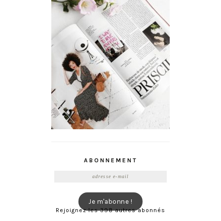
ABONNEMENT
Adresse
e-
mail
Je m'abonne !
Rejoignez les 398 autres abonnés