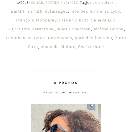
Tags:
animation
,
LABELS:
COLLAB
,
SORTIES / VOYAGES
Earthtime 1.26
,
éclairages
,
fête des lumières Lyon
,
François Moncarey
,
Frédéric Post
,
Geneva Lux
,
Guillaume Barazzone
,
Janet Echelman
,
Jérôme Donna
,
Laniakea
,
oeuvres lumineuses
,
parc des basions
,
Pinta
Cura
,
place du Molard
,
Switzerland
À PROPOS
Faisons connaissance…