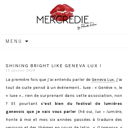
MERCREDIE
Aller
MENU
au
contenu
SHINING BRIGHT LIKE GENEVA LUX !
15 janvier 2020
La première fois que j’ai entendu parler de
Geneva Lux
, j’ai
tout de suite pensé à un événement… luxe : « Genève », le
« luxe »… rien de surprenant dans cette association, non
? Et pourtant
c’est bien du festival de lumières
genevois que je vais vous parler
(hé oui,
lux = lumière
,
honte à moi et mes six années passées à traduire des
versions et des thèmes en cours de latin… «
O tempora, o