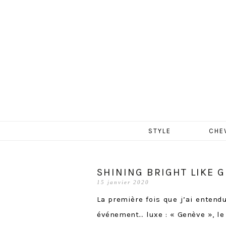
MERCR
Aller
STYLE
CHE
au
contenu
SHINING BRIGHT LIKE G
15 janvier 2020
La première fois que j’ai entend
événement… luxe : « Genève », le