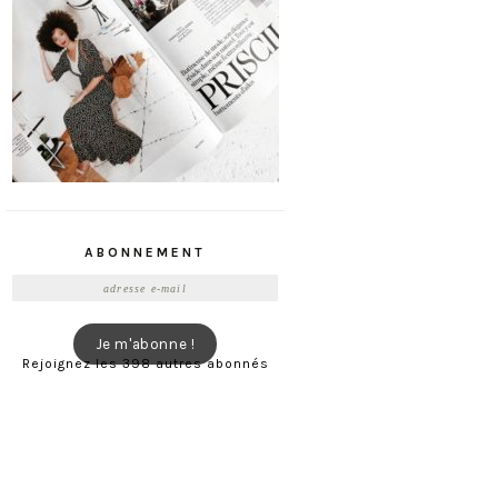
ABONNEMENT
Adresse
e-
mail
Je m'abonne !
Rejoignez les 398 autres abonnés