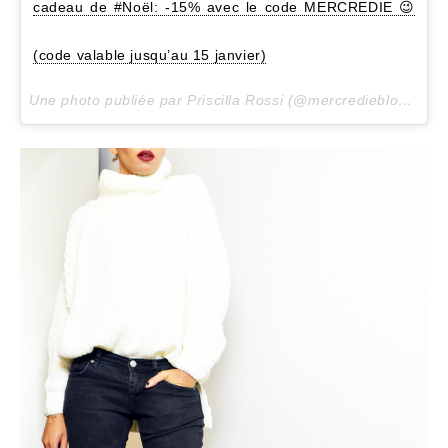
cadeau de #Noël: -15% avec le code MERCREDIE 😉
(code valable jusqu’au 15 janvier)
Une photo publiée par Priscilla Rossi (@mercredieblog) le
7