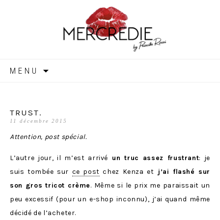
MERCREDIE
Aller
MENU
au
contenu
TRUST.
11 décembre 2015
Attention, post spécial.
L’autre jour, il m’est arrivé
un truc assez frustrant
: je
suis tombée sur
ce post
chez Kenza et
j’ai flashé sur
son gros tricot crème
. Même si le prix me paraissait un
peu excessif (pour un e-shop inconnu), j’ai quand même
décidé de l’acheter.