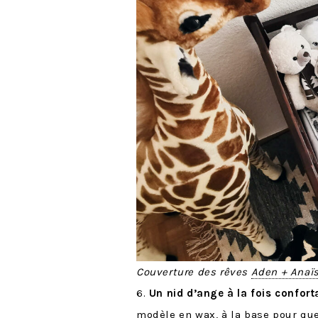
Couverture des rêves
Aden + Anaï
6.
Un nid d’ange à la fois conforta
modèle en wax
, à la base pour 