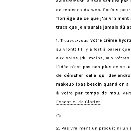
évidemment laissée séduire par 
de mamans du web. Parfois pour l
florilège de ce que j’ai vraimen
trucs que je n’aurais jamais dû a
1. Trouvez-vous
votre crème hydra
suivront) ! Il y a fort à parier
aux soins (du moins, aux vôtres
l’idée n’est pas non plus de se l
de dénicher celle qui deviendra
makeup (pas besoin quand on a u
à votre par temps de mou
. Per
Essentiel de Clarins
.
2. Pas vraiment un produit ni un s