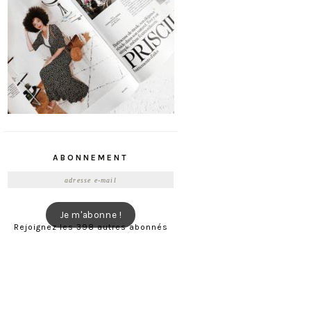
ABONNEMENT
Adresse
e-
mail
Je m'abonne !
Rejoignez les 398 autres abonnés