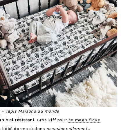
s
– Tapis
Maisons du monde
ble et résistant
. Gros kiff pour
ce magnifique
que bébé dorme dedans
occasionnellement
…