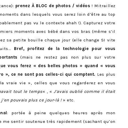
tance):
prenez À BLOC de photos / vidéos
! Mitraillez
ments dans lesquels vous serez loin d’être au top
obablement pas vu le contexte ahah !). Capturez votre
remiers moments avec bébé dans vos bras (même s’il
ez sa petite bouille chaque jour (elle change SI vite
ruits…
Bref, profitez de la technologie pour vous
portants
(mais ne restez pas non plus sur votre
que vous ferez « des belles photos » quand « vous
o », ce ne sont pas celles-ci qui comptent.
Les plus
la vraie vie », celles que vous regarderez en vous
 bavait tout le temps
« , «
J’avais oublié comme il était
’en pouvais plus ce jour-là !
» etc.
nal
: portée à peine quelques heures après mon
e me sentir soutenue très rapidement (sachant qu’on