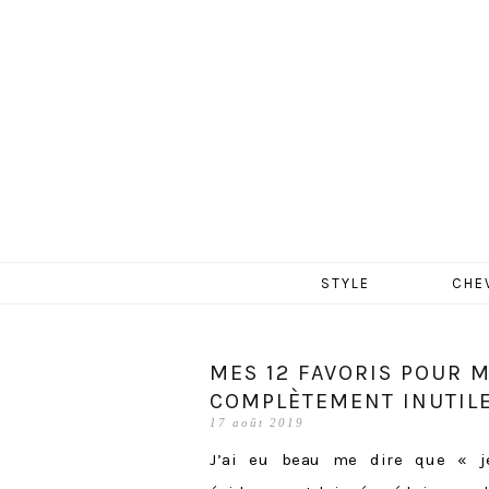
MERCR
Aller
STYLE
CHE
au
contenu
MES 12 FAVORIS POUR 
COMPLÈTEMENT INUTILES
17 août 2019
J’ai eu beau me dire que « je