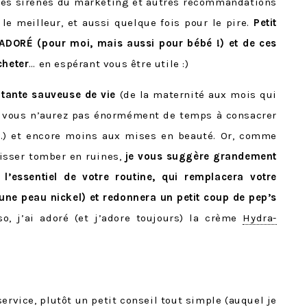
les sirènes du marketing et autres recommandations
e meilleur, et aussi quelque fois pour le pire.
Petit
t ADORÉ (pour moi, mais aussi pour bébé !) et de ces
cheter
… en espérant vous être utile :)
tante sauveuse de vie
(de la maternité aux mois qui
 que vous n’aurez pas énormément de temps à consacrer
…) et encore moins aux mises en beauté. Or, comme
aisser tomber en ruines,
je vous suggère grandement
 l’essentiel de votre routine, qui remplacera votre
ne peau nickel) et redonnera un petit coup de pep’s
so, j’ai adoré (et j’adore toujours) la crème
Hydra-
ervice, plutôt un petit conseil tout simple (auquel je