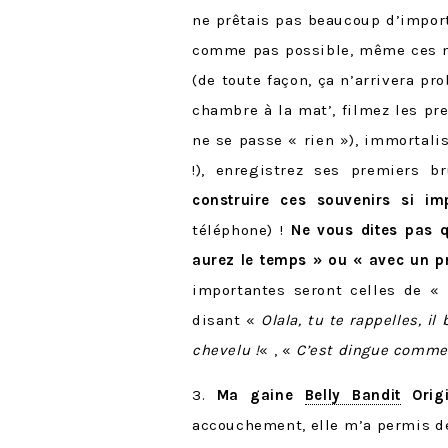
ne prêtais pas beaucoup d’impor
comme pas possible, même ces mo
(de toute façon, ça n’arrivera pr
chambre à la mat’, filmez les p
ne se passe « rien »), immortalis
!), enregistrez ses premiers b
construire ces souvenirs si im
téléphone) !
Ne vous dites pas 
aurez le temps » ou « avec un pr
importantes seront celles de « 
disant «
Olala, tu te rappelles, il
chevelu !
« , «
C’est dingue comme j
3.
Ma gaine
Belly Bandit
Origi
accouchement, elle m’a permis d