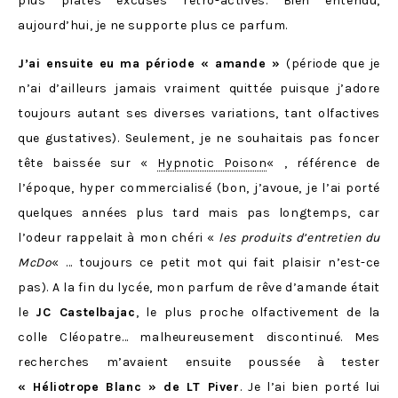
plus plates excuses rétro-actives. Bien entendu,
aujourd’hui, je ne supporte plus ce parfum.
J’ai ensuite eu ma période « amande »
(période que je
n’ai d’ailleurs jamais vraiment quittée puisque j’adore
toujours autant ses diverses variations, tant olfactives
que gustatives). Seulement, je ne souhaitais pas foncer
tête baissée sur «
Hypnotic Poison
« , référence de
l’époque, hyper commercialisé (bon, j’avoue, je l’ai porté
quelques années plus tard mais pas longtemps, car
l’odeur rappelait à mon chéri «
les produits d’entretien du
McDo
« … toujours ce petit mot qui fait plaisir n’est-ce
pas). A la fin du lycée, mon parfum de rêve d’amande était
le
JC Castelbajac
, le plus proche olfactivement de la
colle Cléopatre… malheureusement discontinué. Mes
recherches m’avaient ensuite poussée à tester
« Héliotrope Blanc » de LT Piver
. Je l’ai bien porté lui