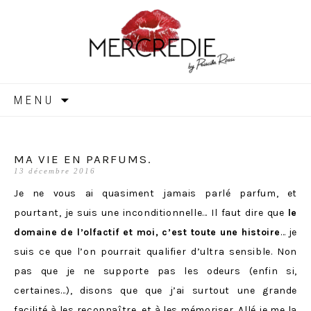
MERCREDIE
Aller
MENU
au
contenu
MA VIE EN PARFUMS.
13 décembre 2016
Je ne vous ai quasiment jamais parlé parfum, et
pourtant, je suis une inconditionnelle… Il faut dire que
le
domaine de l’olfactif et moi, c’est toute une histoire
… je
suis ce que l’on pourrait qualifier d’ultra sensible. Non
pas que je ne supporte pas les odeurs (enfin si,
certaines…), disons que que j’ai surtout une grande
facilité à les reconnaître, et à les mémoriser. Allé je me la