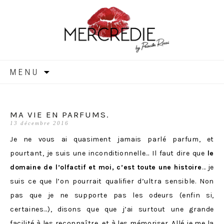
MERCREDIE
Aller
MENU
au
contenu
MA VIE EN PARFUMS.
13 décembre 2016
Je ne vous ai quasiment jamais parlé parfum, et
pourtant, je suis une inconditionnelle… Il faut dire que
le
domaine de l’olfactif et moi, c’est toute une histoire
… je
suis ce que l’on pourrait qualifier d’ultra sensible. Non
pas que je ne supporte pas les odeurs (enfin si,
certaines…), disons que que j’ai surtout une grande
facilité à les reconnaître, et à les mémoriser. Allé je me la