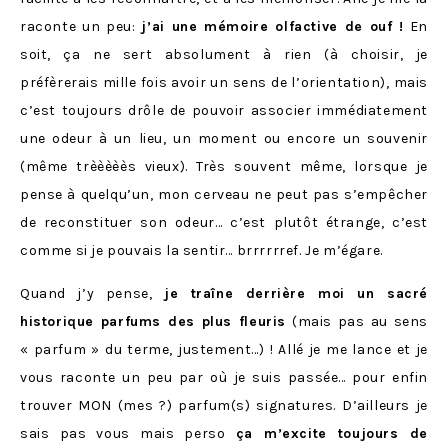
raconte un peu:
j’ai une mémoire olfactive de ouf !
En
soit, ça ne sert absolument à rien (à choisir, je
préfèrerais mille fois avoir un sens de l’orientation), mais
c’est toujours drôle de pouvoir associer immédiatement
une odeur à un lieu, un moment ou encore un souvenir
(même trèèèèès vieux). Très souvent même, lorsque je
pense à quelqu’un, mon cerveau ne peut pas s’empêcher
de reconstituer son odeur… c’est plutôt étrange, c’est
comme si je pouvais la sentir… brrrrrref. Je m’égare.
Quand j’y pense,
je traîne derrière moi un sacré
historique parfums des plus fleuris
(mais pas au sens
« parfum » du terme, justement…) ! Allé je me lance et je
vous raconte un peu par où je suis passée… pour enfin
trouver MON (mes ?) parfum(s) signatures. D’ailleurs je
sais pas vous mais perso
ça m’excite toujours de