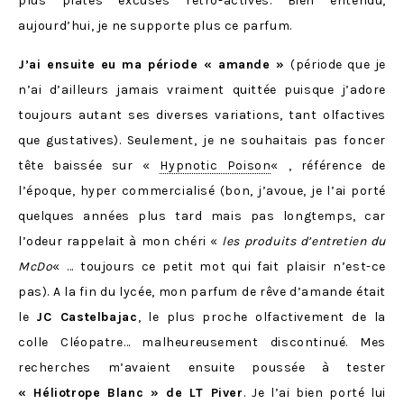
plus plates excuses rétro-actives. Bien entendu,
aujourd’hui, je ne supporte plus ce parfum.
J’ai ensuite eu ma période « amande »
(période que je
n’ai d’ailleurs jamais vraiment quittée puisque j’adore
toujours autant ses diverses variations, tant olfactives
que gustatives). Seulement, je ne souhaitais pas foncer
tête baissée sur «
Hypnotic Poison
« , référence de
l’époque, hyper commercialisé (bon, j’avoue, je l’ai porté
quelques années plus tard mais pas longtemps, car
l’odeur rappelait à mon chéri «
les produits d’entretien du
McDo
« … toujours ce petit mot qui fait plaisir n’est-ce
pas). A la fin du lycée, mon parfum de rêve d’amande était
le
JC Castelbajac
, le plus proche olfactivement de la
colle Cléopatre… malheureusement discontinué. Mes
recherches m’avaient ensuite poussée à tester
« Héliotrope Blanc » de LT Piver
. Je l’ai bien porté lui