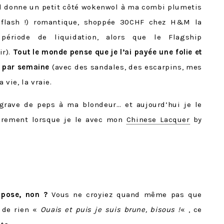
l donne un petit côté wokenwol à ma combi plumetis
 flash !) romantique, shoppée 30CHF chez H&M la
période de liquidation, alors que le Flagship
ir).
Tout le monde pense que je l’ai payée une folie et
s par semaine
(avec des sandales, des escarpins, mes
 vie, la vraie.
grave de peps à ma blondeur… et aujourd’hui je le
ièrement lorsque je le avec mon
Chinese Lacquer
by
mpose, non ?
Vous ne croyiez quand même pas que
ir de rien «
Ouais et puis je suis brune, bisous !
« , ce