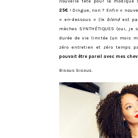
nouvelle tête pour la modique
25€
! Dingue, non ? Enfin « nouve
« en-dessous » (le
blend
est pas
mèches SYNTHÉTIQUES (oui, je sai
durée de vie limitée (un mois m
zéro entretien et zéro temps p
pouvait être pareil avec mes che
Bisous bisous.