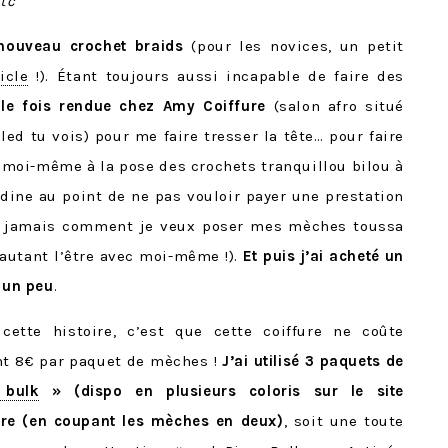
tc
nouveau crochet braids
(pour les novices, un petit
icle
!). Étant toujours aussi incapable de faire des
le fois rendue chez Amy Coiffure
(salon afro situé
ed tu vois) pour me faire tresser la tête… pour faire
é moi-même à la pose des crochets tranquillou bilou à
adine au point de ne pas vouloir payer une prestation
ais jamais comment je veux poser mes mèches toussa
 autant l’être avec moi-même !).
Et puis j’ai acheté un
e un peu
.
cette histoire, c’est que cette coiffure ne coûte
nt 8€ par paquet de mèches !
J’ai utilisé 3 paquets de
 bulk
» (dispo en plusieurs coloris sur le site
fure (en coupant les mèches en deux)
, soit une toute