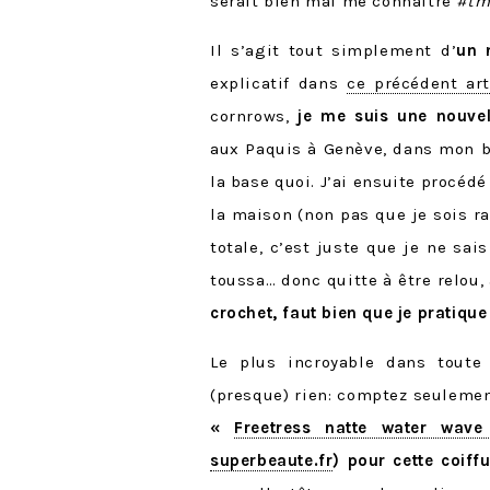
serait bien mal me connaître
#tm
Il s’agit tout simplement d’
un 
explicatif dans
ce précédent art
cornrows,
je me suis une nouvel
aux Paquis à Genève, dans mon bl
la base quoi. J’ai ensuite procéd
la maison (non pas que je sois r
totale, c’est juste que je ne s
toussa… donc quitte à être relou,
crochet, faut bien que je pratiqu
Le plus incroyable dans toute 
(presque) rien: comptez seuleme
«
Freetress natte water wave
superbeaute.fr
) pour cette coif