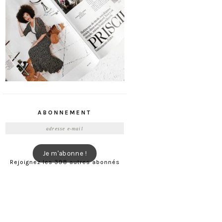
ABONNEMENT
Adresse
e-
mail
Je m'abonne !
Rejoignez les 398 autres abonnés