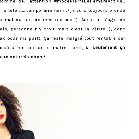
 somme de… attention #modePierreBellemareActivé…
lle tête »… temporaire hein ;) je suis toujours blonde
 mal du fait de mes racines !). Aussi, il s’agit de
s, personne n’y croit mais c’est la vérité !), donc
ax pour ma part). Ça reste malgré tout rentable car
assé à me coiffer le matin… bref,
si seulement ça
veux naturels ahah
!