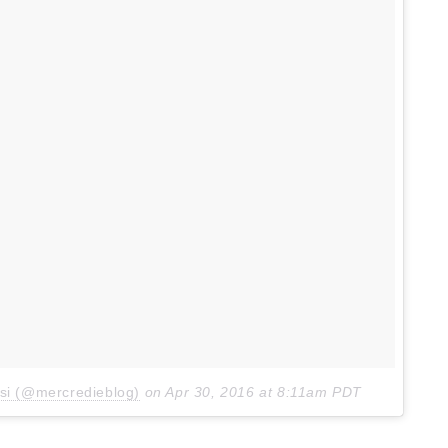
ssi (@mercredieblog)
on
Apr 30, 2016 at 8:11am PDT