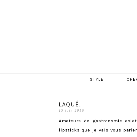
MERCR
Aller
STYLE
CHE
au
contenu
LAQUÉ.
15 juin 2016
Amateurs de gastronomie asiat
lipsticks que je vais vous parler