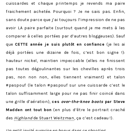
cuissardes et chaque printemps je revends ma paire
fraichement achetée. Pourquoi ? Je ne sais pas. Enfin,
sans doute parce que j’ai toujours l’impression de ne pas
avoir LA paire parfaite (surtout quand je me mets à les
comparer à celles portées par d’autres bloggeuses). Sauf
que
CETTE année je suis plutôt en confiance
(je les ai
déjà portées une dizaine de fois, c’est bon signe !):
hauteur nickel, maintien impeccable (elles ne finissent
pas toutes dégoulinantes sur les chevilles après trois
pas, non non non, elles tiennent vraiment) et talon
#paspouf (le talon #paspouf sur une cuissarde c’est le
talon suffisamment large pour ne pas finir coincé dans
une grille d’aération),
ces
over-the-knee boots
par Steve
Madden ont tout bon
(en plus d’être le portrait craché
des
Highland
de Stuart Weitzman
, ça c’est cadeau !).
Un petit invité surprise en bonus dans ce shooting.