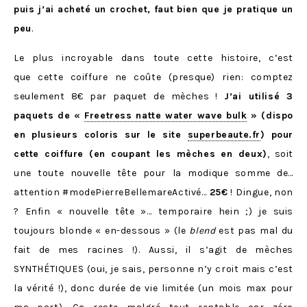
puis j’ai acheté un crochet, faut bien que je pratique un
peu
.
Le plus incroyable dans toute cette histoire, c’est
que cette coiffure ne coûte (presque) rien: comptez
seulement 8€ par paquet de mèches !
J’ai utilisé 3
paquets de «
Freetress natte water wave bulk
» (dispo
en plusieurs coloris sur le site
superbeaute.fr
) pour
cette coiffure (en coupant les mèches en deux)
, soit
une toute nouvelle tête pour la modique somme de…
attention #modePierreBellemareActivé…
25€
! Dingue, non
? Enfin « nouvelle tête »… temporaire hein ;) je suis
toujours blonde « en-dessous » (le
blend
est pas mal du
fait de mes racines !). Aussi, il s’agit de mèches
SYNTHÉTIQUES (oui, je sais, personne n’y croit mais c’est
la vérité !), donc durée de vie limitée (un mois max pour