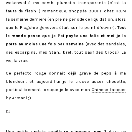
wokenwol à ma combi plumetis
transparente
(c’est la
faute du flash !) romantique, shoppée 30CHF chez H&M
la semaine dernière (en pleine période de liquidation, alors
que le Flagship genevois était sur le point d’ouvrir).
Tout
le monde pense que je l’ai payée une folie et moi je la
porte au moins une fois par semaine
(avec des sandales,
des escarpins, mes Stan… bref, tout sauf des Crocs). La
vie, la vraie.
Ce perfecto rouge donnait déjà grave de peps à ma
blondeur… et aujourd’hui je le trouve assez chouette,
particulièrement lorsque je le avec mon
Chinese Lacquer
by Armani ;)
Une petite update capillaire s’impose, non ?
Vous ne