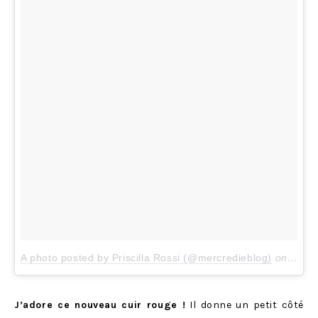
A photo posted by Priscilla Rossi (@mercredieblog)
on
Apr 3
J’adore ce nouveau cuir rouge !
Il donne un petit côté