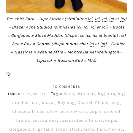
Tee-shirt Zara – Jupe Stories (similaires
ici
,
ici
,
ici
,
ici
et
ici
)
– Blazer Acne Studios (similaires
ici
,
ici
,
ici
et
ici
) – Boots
«
Gorgeous
» Steve Madden (dispo
ici
,
ici
,
ici
et bientôt
ici
)
– Sac « Boy » Chanel (dispo moins cher
ici
et
ici
) – Collier
«
Nassima
» Adeline Affre – Montre Daniel Wellington –
Lipstick « Russian Red » MAC
20 COMMENTS
Tags:
Acne
,
afro hair
,
big afro
,
big
LABELS:
LOOK
,
MY STYLE
crochet hair
,
blazer
,
Boy bag
,
Chanel
,
Chanel bag
,
cheveux frisés
,
chevron
,
chevrons
,
copie
,
crochet
braids
,
cuissardes
,
cuissardes à talons
,
dupe
,
Gorgeous
,
Highland
,
inspiration
,
kinky hair
,
Marley
,