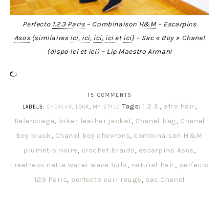
Perfecto
1.2.3 Paris
– Combinaison
H&M
– Escarpins
Asos
(similaires
ici
,
ici
,
ici
,
ici
et
ici
) – Sac « Boy » Chanel
(dispo
ici
et
ici
) – Lip Maestro
Armani
15 COMMENTS
Tags:
1.2.3.
,
afro hair
,
LABELS:
CHEVEUX
,
LOOK
,
MY STYLE
Balenciaga
,
biker leather jacket
,
Chanel bag
,
Chanel
boy black
,
Chanel boy chevrons
,
combinaison H&M
plumetis noire
,
crochet braids
,
escarpins Asos
,
Freetress natte water wave bulk
,
natural hair
,
perfecto
123 Paris
,
perfecto cuir rouge
,
sac Chanel