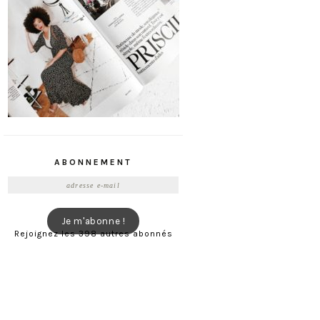
ABONNEMENT
Adresse
e-
mail
Je m'abonne !
Rejoignez les 398 autres abonnés