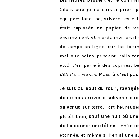
(alors que je ne suis a priori p
équipée: lanoline, silverettes e 
était tapissée de papier de ve
énormément et mords mon oreille
de temps en ligne, sur les foru
mal aux seins pendant l’allait
etc.). J’en parle à des copines,
début
« … wokay.
Mais là c’est pas 
Je suis au bout du roul’, ravagé
de ne pas arriver à subvenir aux
sa venue sur terre.
Fort heureuse
plutôt bien,
sauf une nuit où une
de lui donner une tétine
– enfin un
étonnée, et même si j’en ai une au