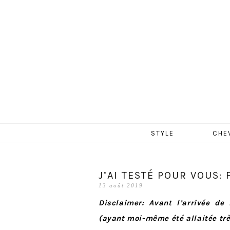
MERCR
Aller
STYLE
CHE
au
contenu
J’AI TESTÉ POUR VOUS:
13 août 2019
Disclaimer: Avant l’arrivée de
(ayant moi-même été allaitée trè