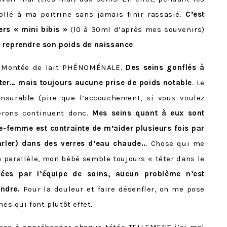
ollé à ma poitrine sans jamais finir rassasié.
C’est
rs « mini bibis »
(10 à 30ml d’après mes souvenirs)
 reprendre son poids de naissance
.
le. Montée de lait PHÉNOMÉNALE.
Des seins gonflés à
éter… mais toujours aucune prise de poids notable
. Le
surable (pire que l’accouchement, si vous voulez
berons continuent donc.
Mes seins quant à eux sont
ge-femme est contrainte de m’aider plusieurs fois par
arler) dans des verres d’eau chaude..
. Chose qui me
parallèle, mon bébé semble toujours « téter dans le
ées par l’équipe de soins, aucun problème n’est
endre.
Pour la douleur et faire désenfler, on me pose
 qui font plutôt effet.
nce à appréhender chaque tétée TELLEMENT j’ai mal