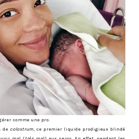
 gérer comme une pro.
as de
colostrum
, ce premier liquide prodigieux blindé
voir mal (
très
mal) aux seins. En effet, pendant les