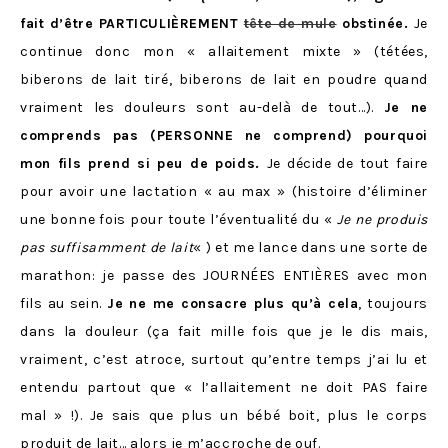
fait d’être PARTICULIÈREMENT
tête de mule
obstinée.
Je
continue donc mon « allaitement mixte » (tétées,
biberons de lait tiré, biberons de lait en poudre quand
vraiment les douleurs sont au-delà de tout…).
Je ne
comprends pas (PERSONNE ne comprend) pourquoi
mon fils prend si peu de poids.
Je décide de tout faire
pour avoir une lactation « au max » (histoire d’éliminer
une bonne fois pour toute l’éventualité du «
Je ne produis
pas suffisamment de lait
« ) et me lance dans une sorte de
marathon: je passe des JOURNÉES ENTIÈRES avec mon
fils au sein.
Je ne me consacre plus qu’à cela
, toujours
dans la douleur (ça fait mille fois que je le dis mais,
vraiment, c’est atroce, surtout qu’entre temps j’ai lu et
entendu partout que « l’allaitement ne doit PAS faire
mal » !). Je sais que plus un bébé boit, plus le corps
produit de lait… alors je m’accroche de ouf.