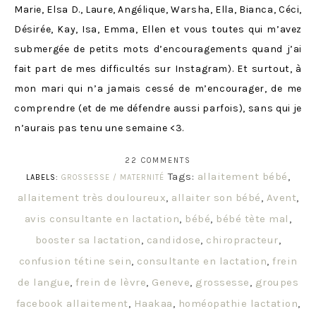
Marie, Elsa D., Laure, Angélique, Warsha, Ella, Bianca, Céci,
Désirée, Kay, Isa, Emma, Ellen et vous toutes qui m’avez
submergée de petits mots d’encouragements quand j’ai
fait part de mes difficultés sur Instagram). Et surtout, à
mon mari qui n’a jamais cessé de m’encourager, de me
comprendre (et de me défendre aussi parfois), sans qui je
n’aurais pas tenu une semaine <3.
22 COMMENTS
Tags:
allaitement bébé
,
LABELS:
GROSSESSE / MATERNITÉ
allaitement très douloureux
,
allaiter son bébé
,
Avent
,
avis consultante en lactation
,
bébé
,
bébé tète mal
,
booster sa lactation
,
candidose
,
chiropracteur
,
confusion tétine sein
,
consultante en lactation
,
frein
de langue
,
frein de lèvre
,
Geneve
,
grossesse
,
groupes
facebook allaitement
,
Haakaa
,
homéopathie lactation
,