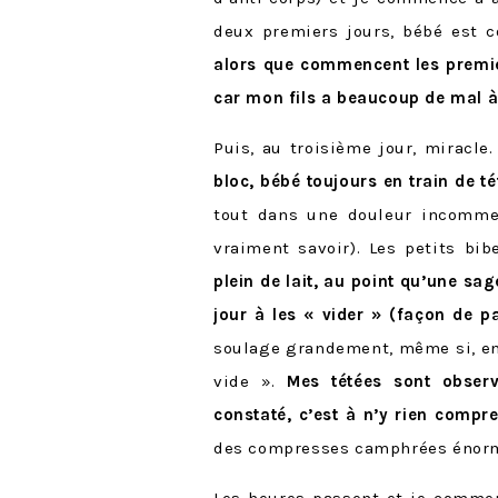
deux premiers jours, bébé est c
alors que commencent les premie
car mon fils a beaucoup de mal à
Puis, au troisième jour, mirac
bloc, bébé toujours en train de t
tout dans une douleur incommen
vraiment savoir). Les petits bi
plein de lait, au point qu’une sa
jour à les « vider » (façon de p
soulage grandement, même si, en 
vide ».
Mes tétées sont observ
constaté, c’est à n’y rien compr
des compresses camphrées énormes
Les heures passent et je comme