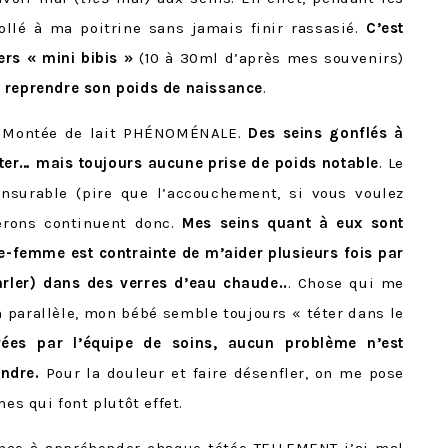
ollé à ma poitrine sans jamais finir rassasié.
C’est
rs « mini bibis »
(10 à 30ml d’après mes souvenirs)
 reprendre son poids de naissance
.
le. Montée de lait PHÉNOMÉNALE.
Des seins gonflés à
éter… mais toujours aucune prise de poids notable
. Le
surable (pire que l’accouchement, si vous voulez
berons continuent donc.
Mes seins quant à eux sont
ge-femme est contrainte de m’aider plusieurs fois par
arler) dans des verres d’eau chaude..
. Chose qui me
parallèle, mon bébé semble toujours « téter dans le
ées par l’équipe de soins, aucun problème n’est
endre.
Pour la douleur et faire désenfler, on me pose
 qui font plutôt effet.
nce à appréhender chaque tétée TELLEMENT j’ai mal