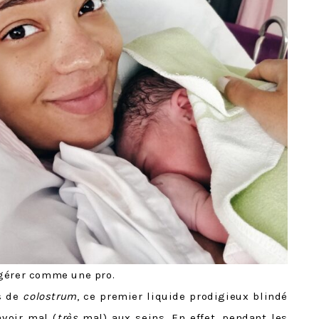
 gérer comme une pro.
as de
colostrum
, ce premier liquide prodigieux blindé
voir mal (
très
mal) aux seins. En effet, pendant les