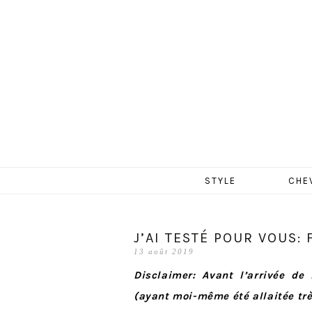
MERCR
Aller
STYLE
CHE
au
contenu
J’AI TESTÉ POUR VOUS:
13 août 2019
Disclaimer: Avant l’arrivée de
(ayant moi-même été allaitée trè