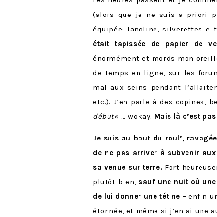
(alors que je ne suis a priori p
équipée: lanoline, silverettes e 
était tapissée de papier de ve
énormément et mords mon oreille
de temps en ligne, sur les foru
mal aux seins pendant l’allait
etc.). J’en parle à des copines,
début
« … wokay.
Mais là c’est pas 
Je suis au bout du roul’, ravagé
de ne pas arriver à subvenir aux
sa venue sur terre.
Fort heureuse
plutôt bien,
sauf une nuit où une
de lui donner une tétine
– enfin un
étonnée, et même si j’en ai une au