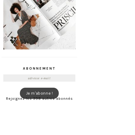
ABONNEMENT
Adresse
e-
mail
Je m'abonne !
Rejoignez les 398 autres abonnés