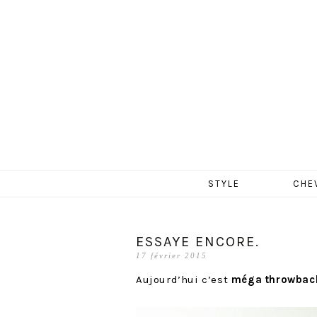
MERCR
Aller
STYLE
CHE
au
contenu
ESSAYE ENCORE.
17 février 2015
Aujourd’hui c’est
méga throwback