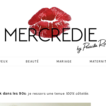
EDIE
VEUX
BEAUTÉ
MARIAGE
MATERNI
 dans les 90s
: je ressors une tenue
100% côtelée
.