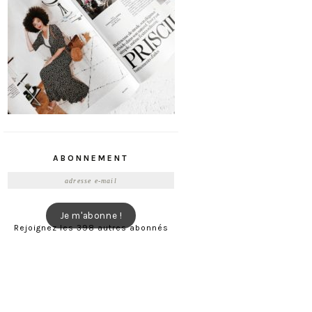
ABONNEMENT
Adresse
e-
mail
Je m'abonne !
Rejoignez les 398 autres abonnés