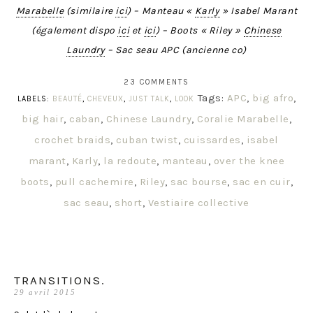
Marabelle
(similaire
ici
) – Manteau «
Karly
» Isabel Marant
(également dispo
ici
et
ici
) – Boots « Riley »
Chinese
Laundry
– Sac seau APC (ancienne co)
23 COMMENTS
Tags:
APC
,
big afro
,
LABELS:
BEAUTÉ
,
CHEVEUX
,
JUST TALK
,
LOOK
big hair
,
caban
,
Chinese Laundry
,
Coralie Marabelle
,
crochet braids
,
cuban twist
,
cuissardes
,
isabel
marant
,
Karly
,
la redoute
,
manteau
,
over the knee
boots
,
pull cachemire
,
Riley
,
sac bourse
,
sac en cuir
,
sac seau
,
short
,
Vestiaire collective
TRANSITIONS.
29 avril 2015