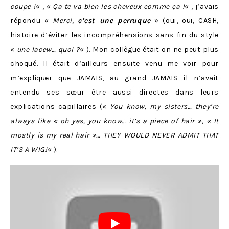
coupe !
« , «
Ça te va bien les cheveux comme ça !
« , j’avais
répondu «
Merci,
c’est une perruque
» (oui, oui, CASH,
histoire d’éviter les incompréhensions sans fin du style
«
une lacew… quoi ?
« ). Mon collègue était on ne peut plus
choqué. Il était d’ailleurs ensuite venu me voir pour
m’expliquer que JAMAIS, au grand JAMAIS il n’avait
entendu ses sœur être aussi directes dans leurs
explications capillaires («
You know, my sisters… they’re
always like « oh yes, you know… it’s a piece of hair », « It
mostly is my real hair »… THEY WOULD NEVER ADMIT THAT
IT’S A WIG!
« ).