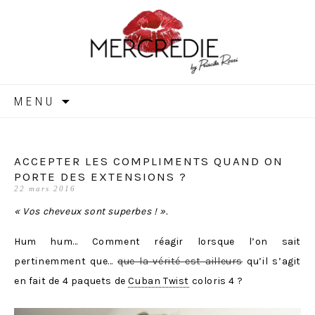
MERCREDIE
Aller
MENU
au
contenu
ACCEPTER LES COMPLIMENTS QUAND ON
PORTE DES EXTENSIONS ?
22 mars 2016
« Vos cheveux sont superbes ! ».
Hum hum… Comment réagir lorsque l’on sait
pertinemment que…
que la vérité est ailleurs
qu’il s’agit
en fait de 4 paquets de
Cuban Twist
coloris 4 ?