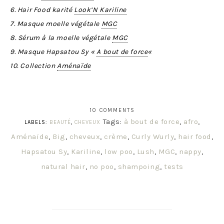
6. Hair Food karité
Look’N Kariline
7. Masque moelle végétale
MGC
8. Sérum à la moelle végétale
MGC
9. Masque Hapsatou Sy «
A bout de force
«
10. Collection
Aménaïde
10 COMMENTS
Tags:
à bout de force
,
afro
,
LABELS:
BEAUTÉ
,
CHEVEUX
Aménaïde
,
Big
,
cheveux
,
crème
,
Curly Wurly
,
hair food
,
Hapsatou Sy
,
Kariline
,
low poo
,
Lush
,
MGC
,
nappy
,
natural hair
,
no poo
,
shampoing
,
tests