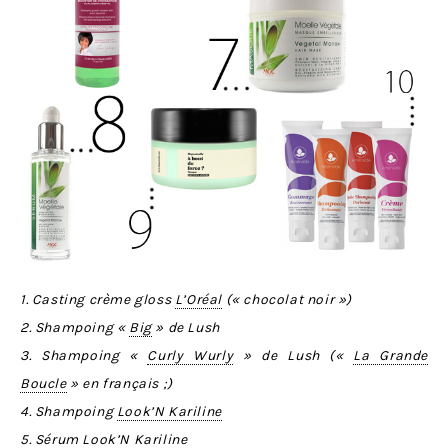
1. Casting crème gloss
L’Oréal
(« chocolat noir »)
2. Shampoing «
Big
» de Lush
3. Shampoing «
Curly Wurly
» de Lush («
La Grande
Boucle
» en français ;)
4. Shampoing
Look’N Kariline
5. Sérum
Look’N Kariline