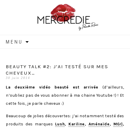
MERCREDIE
Aller
MENU
au
contenu
BEAUTY TALK #2: J’AI TESTÉ SUR MES
CHEVEUX…
30 juin 2014
La deuxième vidéo beauté est arrivée
(d’ailleurs,
n’oubliez pas de vous abonner à ma chaine Youtube !) ! Et
cette fois, je parle cheveux :)
Beaucoup de jolies découvertes: j’ai notamment testé des
produits des marques
Lush
,
Kariline
,
Aménaïde
,
MGC
,