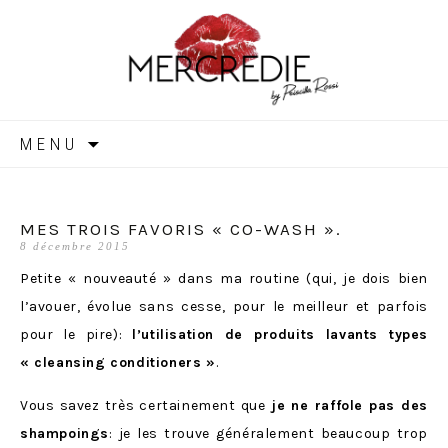
MERCREDIE
Aller
MENU
au
contenu
MES TROIS FAVORIS « CO-WASH ».
8 décembre 2015
Petite « nouveauté » dans ma routine (qui, je dois bien
l’avouer, évolue sans cesse, pour le meilleur et parfois
pour le pire):
l’utilisation de produits lavants types
« cleansing conditioners »
.
Vous savez très certainement que
je ne raffole pas des
shampoings
: je les trouve généralement beaucoup trop