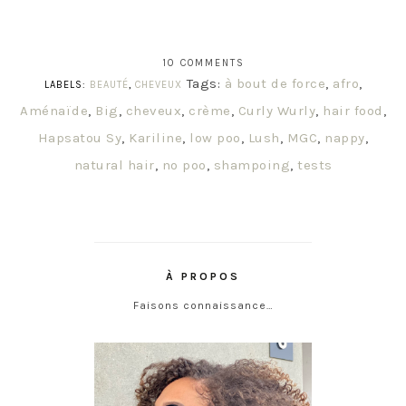
10 COMMENTS
Tags:
à bout de force
,
afro
,
LABELS:
BEAUTÉ
,
CHEVEUX
Aménaïde
,
Big
,
cheveux
,
crème
,
Curly Wurly
,
hair food
,
Hapsatou Sy
,
Kariline
,
low poo
,
Lush
,
MGC
,
nappy
,
natural hair
,
no poo
,
shampoing
,
tests
À PROPOS
Faisons connaissance…