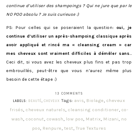
continue d’utiliser des shampoings ? Qui ne jure que par le
NO POO absolu ? Je suis curieuse :)
PS: Pour celles qui se poseraient la question:
oui, je
continue d’utiliser un après-shampoing classique après
avoir appliqué et rincé ma « cleansing cream » car
mes cheveux sont vraiment difficiles à démêler sans
…
Ceci dit, si vous avez les cheveux plus fins et pas trop
embrouillés, peut-être que vous n’aurez même plus
besoin de cette étape :)
13 COMMENTS
Tags:
avis
,
Biolage
,
cheveux
LABELS:
BEAUTÉ
,
CHEVEUX
frisés
,
cheveux naturels
,
cleansing conditioner
,
co-
wash
,
coconut
,
cowash
,
low poo
,
Matrix
,
Mizani
,
no
poo
,
Renpure
,
test
,
True Textures