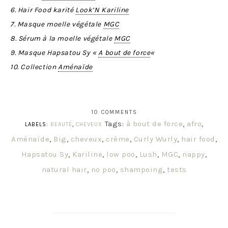
6. Hair Food karité
Look’N Kariline
7. Masque moelle végétale
MGC
8. Sérum à la moelle végétale
MGC
9. Masque Hapsatou Sy «
A bout de force
«
10. Collection
Aménaïde
10 COMMENTS
Tags:
à bout de force
,
afro
,
LABELS:
BEAUTÉ
,
CHEVEUX
Aménaïde
,
Big
,
cheveux
,
crème
,
Curly Wurly
,
hair food
,
Hapsatou Sy
,
Kariline
,
low poo
,
Lush
,
MGC
,
nappy
,
natural hair
,
no poo
,
shampoing
,
tests