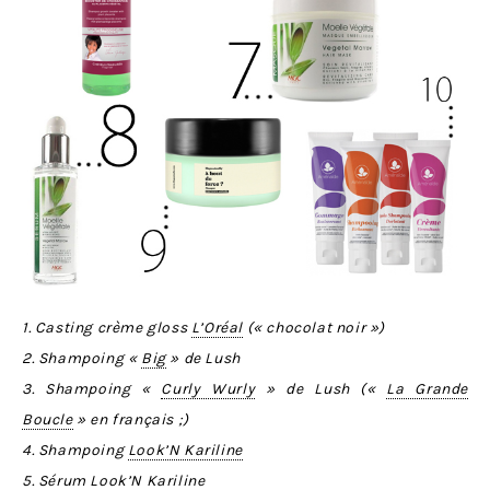
1. Casting crème gloss
L’Oréal
(« chocolat noir »)
2. Shampoing «
Big
» de Lush
3. Shampoing «
Curly Wurly
» de Lush («
La Grande
Boucle
» en français ;)
4. Shampoing
Look’N Kariline
5. Sérum
Look’N Kariline