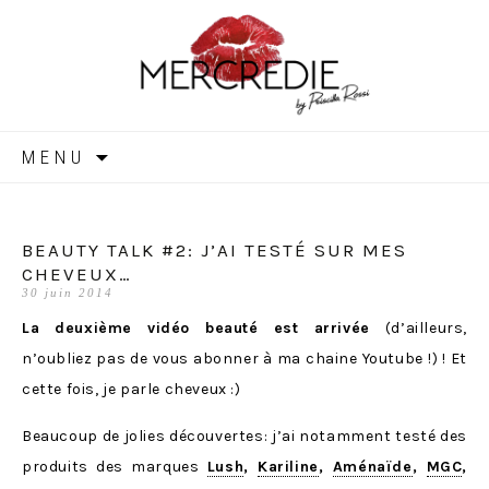
MERCREDIE
Aller
MENU
au
contenu
BEAUTY TALK #2: J’AI TESTÉ SUR MES
CHEVEUX…
30 juin 2014
La deuxième vidéo beauté est arrivée
(d’ailleurs,
n’oubliez pas de vous abonner à ma chaine Youtube !) ! Et
cette fois, je parle cheveux :)
Beaucoup de jolies découvertes: j’ai notamment testé des
produits des marques
Lush
,
Kariline
,
Aménaïde
,
MGC
,