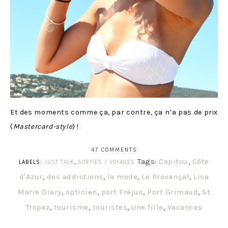
Et des moments comme ça, par contre, ça n’a pas de prix
(
Mastercard-style
) !
47 COMMENTS
Tags:
Capitou
,
Côte
LABELS:
JUST TALK
,
SORTIES / VOYAGES
d'Azur
,
des addictions
,
la mode
,
Le Provençal
,
Lisa
Marie Diary
,
opticien
,
port Fréjus
,
Port Grimaud
,
St
Tropez
,
tourisme
,
touristes
,
Une fille
,
Vacances