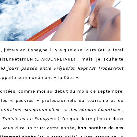
j’étais en Espagne il y a quelque jours (et je ferai
SuisEnRetardENRETARDENRETARD)… mais je souhaite
10 jours passés entre Fréjus/St Raph/St Tropez/Port
 appelle communément « la Côte ».
rontées, comme moi au début du mois de septembre,
 les « pauvres » professionnels du tourisme et de
uentation exceptionnelle
« , «
des séjours écourtés
« ,
n Tunisie ou en Espagne
« ). De quoi faire pleurer dans
 vous dire un truc: cette année,
bon nombre de ces