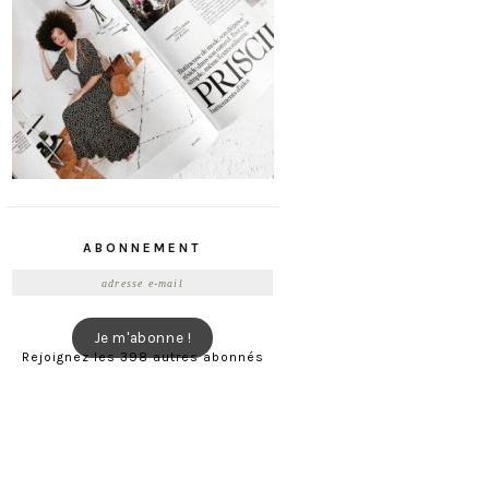
ABONNEMENT
Adresse
e-
mail
Je m'abonne !
Rejoignez les 398 autres abonnés