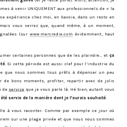
lièrement gavée
(et je reste polie). Alors, attention, je
lâmes à venir UNIQUEMENT aux professionnels de « la
se expérience chez moi, en Savoie, dans un resto en
 mais vous verrez que, quand même, à un moment,
ignalées (sur
www.mercredie.com
évidemment, haut
llumer certaines personnes que de les plaindre… et
ça
été
. Si cette période est aussi clef pour l’industrie du
ce que nous sommes tous prêts à dépenser un peu
r de bons moments, profiter, repartir avec de jolis
n de
service
que je vous parle là. Hé bien, autant vous
 été servie de la manière dont je l’aurais souhaité
.
elle à vous raconter. Comme par exemple ce jour où
aprem sur une plage privée et que nous nous sommes