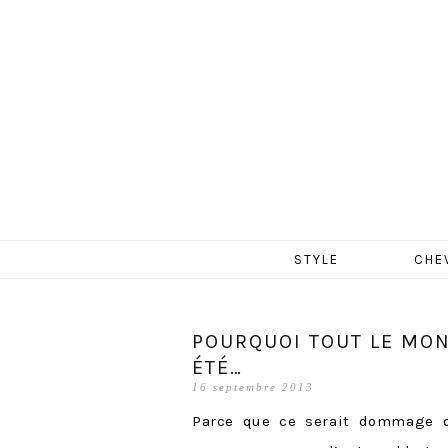
MERCR
Aller
STYLE
CHE
au
contenu
POURQUOI TOUT LE MON
ÉTÉ…
16 septembre 2013
Parce que ce serait dommage 