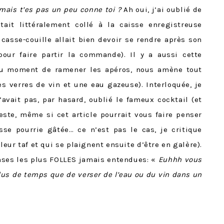
mais t’es pas un peu conne toi ?
Ah oui, j’ai oublié de
ait littéralement collé à la caisse enregistreuse
asse-couille allait bien devoir se rendre après son
ur faire partir la commande). Il y a aussi cette
 au moment de ramener les apéros, nous amène tout
es verres de vin et une eau gazeuse). Interloquée, je
avait pas, par hasard, oublié le fameux cocktail (et
este, même si cet article pourrait vous faire penser
sse pourrie gâtée… ce n’est pas le cas, je critique
eur taf et qui se plaignent ensuite d’être en galère).
ponses les plus FOLLES jamais entendues: «
Euhhh vous
lus de temps que de verser de l’eau ou du vin dans un