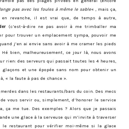
 raffole pas des plages privées en général (encore
ange pas avec les foules à même le sable
« , mais ça,
 en revanche, il est vrai que, de temps à autre,
der
(c’est-à-dire ne pas avoir à me trimballer ma
rer pour trouver un emplacement sympa, pouvoir me
 quand j’en ai envie sans avoir à me cramer les pieds
 Hé bien, malheureusement, ce jour là, nous avons
r rien: des serveurs qui passait toutes les 4 heures,
e glaçons et une épopée sans nom pour obtenir un
à, « la faute à pas de chance ».
mmerdes dans les restaurants/bars du coin. Des mecs
de vous servir ou, simplement, d’honorer le service
ça, ça me tue. Des exemples ? Alors que je passais
de une glace à la serveuse qui m’invite à traverser
t le restaurant pour vérifier moi-même si la glace