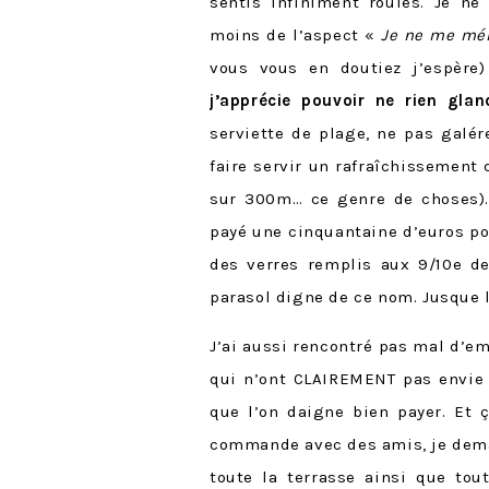
sentis infiniment roulés. Je ne
moins de l’aspect «
Je ne me mél
vous vous en doutiez j’espère)
j’apprécie pouvoir ne rien glan
serviette de plage, ne pas galé
faire servir un rafraîchissement
sur 300m… ce genre de choses).
payé une cinquantaine d’euros pou
des verres remplis aux 9/10e d
parasol digne de ce nom. Jusque l
J’ai aussi rencontré pas mal d’e
qui n’ont CLAIREMENT pas envie 
que l’on daigne bien payer. Et 
commande avec des amis, je deman
toute la terrasse ainsi que tou