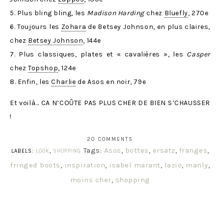
5. Plus bling bling, les
Madison Harding
chez
Bluefly
, 270e
6. Toujours les
Zohara
de Betsey Johnson, en plus claires,
chez
Betsey Johnson
, 144e
7. Plus classiques, plates et « cavalières », les
Casper
chez
Topshop
, 124e
8. Enfin, les
Charlie
de Asos en noir, 79e
Et voilà… CA N’COÛTE PAS PLUS CHER DE BIEN S’CHAUSSER
!
20 COMMENTS
Tags:
Asos
,
bottes
,
ersatz
,
franges
,
LABELS:
LOOK
,
SHOPPING
fringed boots
,
inspiration
,
isabel marant
,
lazio
,
manly
,
moins cher
,
shopping