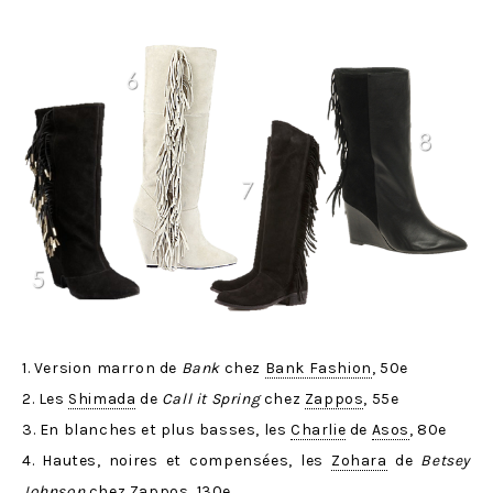
1. Version marron de
Bank
chez
Bank Fashion
, 50e
2. Les
Shimada
de
Call it Spring
chez
Zappos
, 55e
3. En blanches et plus basses, les
Charlie
de
Asos
, 80e
4. Hautes, noires et compensées, les
Zohara
de
Betsey
Johnson
chez
Zappos
, 130e