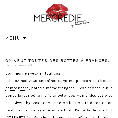
MERCREDIE
Aller
MENU
au
contenu
ON VEUT TOUTES DES BOTTES À FRANGES.
16 novembre 2012
Bon, moi j’en veux en tout cas.
Laissez-moi vous entraîner dans
ma passion des bottes
compensées
, parfois même frangées. Il est encore loin je
pense le jour où je me ferai péter des
Manly
, des
Lazio
ou
des
Givenchy
. Voici donc une petite update de ce qu’on
peut trouver de sympa et surtout d’
abordable
sur LES
INTERNETS (cc @
myleneuh
), en termes d’ersatz et autres