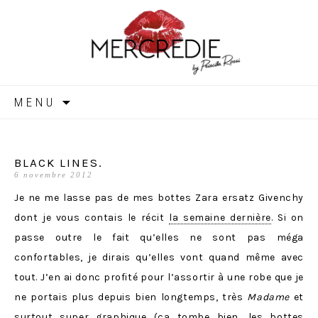
MERCREDIE
Aller
MENU
au
contenu
BLACK LINES.
6 novembre 2012
Je ne me lasse pas de mes bottes Zara ersatz Givenchy
dont je vous contais le récit
la semaine dernière
. Si on
passe outre le fait qu’elles ne sont pas méga
confortables, je dirais qu’elles vont quand même avec
tout. J’en ai donc profité pour l’assortir à une robe que je
ne portais plus depuis bien longtemps, très
Madame
et
surtout super graphique (ça tombe bien, les bottes