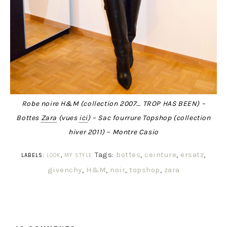
Robe noire H&M (collection 2007… TROP HAS BEEN) –
Bottes
Zara
(vues
ici
) – Sac fourrure Topshop (collection
hiver 2011) – Montre Casio
Tags:
bottes
,
ceinture
,
ersatz
,
LABELS:
LOOK
,
MY STYLE
givenchy
,
H&M
,
noir
,
topshop
,
zara