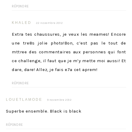
RÉPONDRE
KHALED
22 novembre 2012
Extra tes chaussures, je veux les meames! Encore
une tre8s jolie photo!Bon, c’est pas le tout de
mttree des commentaires aux personnes qui font
ce challenge, il faut que je m’y mette moi aussi! Et
dare, dare! Allez, je fais e7a cet aprem!
RÉPONDRE
LOUETLAMODE
9 novembre 2012
Superbe ensemble. Black is black
RÉPONDRE