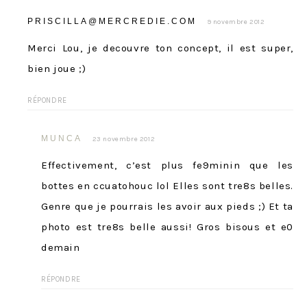
PRISCILLA@MERCREDIE.COM
9 novembre 2012
Merci Lou, je decouvre ton concept, il est super,
bien joue ;)
RÉPONDRE
MUNCA
23 novembre 2012
Effectivement, c’est plus fe9minin que les
bottes en ccuatohouc lol Elles sont tre8s belles.
Genre que je pourrais les avoir aux pieds ;) Et ta
photo est tre8s belle aussi! Gros bisous et e0
demain
RÉPONDRE