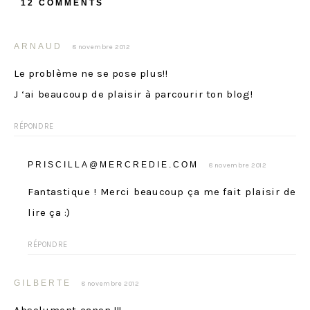
12 COMMENTS
ARNAUD
8 novembre 2012
Le problème ne se pose plus!!
J ‘ai beaucoup de plaisir à parcourir ton blog!
RÉPONDRE
PRISCILLA@MERCREDIE.COM
8 novembre 2012
Fantastique ! Merci beaucoup ça me fait plaisir de
lire ça :)
RÉPONDRE
GILBERTE
8 novembre 2012
Absolument canon !!!