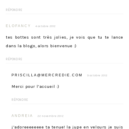
RÉPONDRE
ELOFANCY
4 octobre 2012
tes bottes sont très jolies, je vois que tu te lance
dans la blogo, alors bienvenue :)
RÉPONDRE
PRISCILLA@MERCREDIE.COM
9 octobre 2012
Merci pour l’accueil :)
RÉPONDRE
ANDREIA
22 novembre 2012
j’adoreeeeeeee ta tenue! la jupe en velours je suis