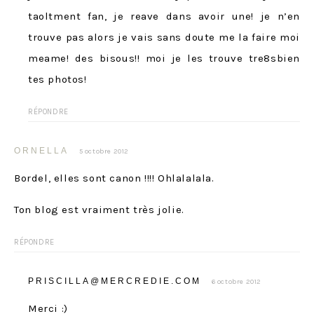
taoltment fan, je reave dans avoir une! je n’en
trouve pas alors je vais sans doute me la faire moi
meame! des bisous!! moi je les trouve tre8sbien
tes photos!
RÉPONDRE
ORNELLA
5 octobre 2012
Bordel, elles sont canon !!!! Ohlalalala.
Ton blog est vraiment très jolie.
RÉPONDRE
PRISCILLA@MERCREDIE.COM
6 octobre 2012
Merci :)