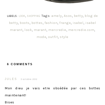
Tags:
amely
,
Asos
,
betty
,
blog de
LABELS:
LOOK
,
SHOPPING
betty
,
boots
,
bottes
,
fashion
,
frange
,
isabel
,
isabel
marant
,
look
,
marant
,
mercredie
,
mercredie.com
,
mode
,
outfit
,
style
6 COMMENTS
JULES
3 octobre 2012
Mon dieu je vais etre obsédée par ces bottes
maintenant!
Bises