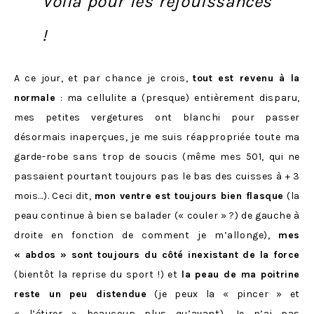
Voilà pour les réjouissances
!
A ce jour, et par chance je crois,
tout est revenu à la
normale
: ma cellulite a (presque) entièrement disparu,
mes petites vergetures ont blanchi pour passer
désormais inaperçues, je me suis réappropriée toute ma
garde-robe sans trop de soucis (même mes 501, qui ne
passaient pourtant toujours pas le bas des cuisses à + 3
mois…). Ceci dit,
mon ventre est toujours bien flasque
(la
peau continue à bien se balader (« couler » ?) de gauche à
droite en fonction de comment je m’allonge),
mes
« abdos » sont toujours du côté inexistant de la force
(bientôt la reprise du sport !) et
la peau de ma poitrine
reste un peu distendue
(je peux la « pincer » et
« l’étirer » beaucoup plus qu’avant). Je n’ai pas