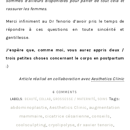
sommes d’ailleurs disponibles pour parler de tout cela et
rassurer les femmes.
Merci infiniment au Dr Tenorio d’avoir pris le temps de
répondre à ces questions en toute sincérité et
gentillesse.
J’espère que, comme moi, vous aurez appris deux /
trois petites choses concernant le corps en postpartum
:)
Article réalisé en collaboration avec
Aesthetics Clinic
6 COMMENTS
Tags:
LABELS:
BEAUTÉ
,
COLLAB
,
GROSSESSE / MATERNITÉ
,
SOINS
abdominoplastie
,
Aesthetics Clinic
,
augmentation
mammaire
,
cicatrice césarienne
,
conseils
,
coolsculpting
,
cryolipolyse
,
dr xavier tenorio
,