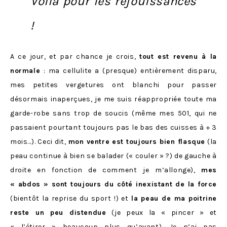
Voilà pour les réjouissances
!
A ce jour, et par chance je crois,
tout est revenu à la
normale
: ma cellulite a (presque) entièrement disparu,
mes petites vergetures ont blanchi pour passer
désormais inaperçues, je me suis réappropriée toute ma
garde-robe sans trop de soucis (même mes 501, qui ne
passaient pourtant toujours pas le bas des cuisses à + 3
mois…). Ceci dit,
mon ventre est toujours bien flasque
(la
peau continue à bien se balader (« couler » ?) de gauche à
droite en fonction de comment je m’allonge),
mes
« abdos » sont toujours du côté inexistant de la force
(bientôt la reprise du sport !) et
la peau de ma poitrine
reste un peu distendue
(je peux la « pincer » et
« l’étirer » beaucoup plus qu’avant). Je n’ai pas