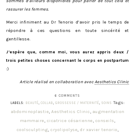
sommes d’ailleurs disponibles pour parler de tout cela et
rassurer les femmes.
Merci infiniment au Dr Tenorio d’avoir pris le temps de
répondre à ces questions en toute sincérité et
gentillesse.
J’espère que, comme moi, vous aurez appris deux /
trois petites choses concernant le corps en postpartum
:)
Article réalisé en collaboration avec
Aesthetics Clinic
6 COMMENTS
Tags:
LABELS:
BEAUTÉ
,
COLLAB
,
GROSSESSE / MATERNITÉ
,
SOINS
abdominoplastie
,
Aesthetics Clinic
,
augmentation
mammaire
,
cicatrice césarienne
,
conseils
,
coolsculpting
,
cryolipolyse
,
dr xavier tenorio
,