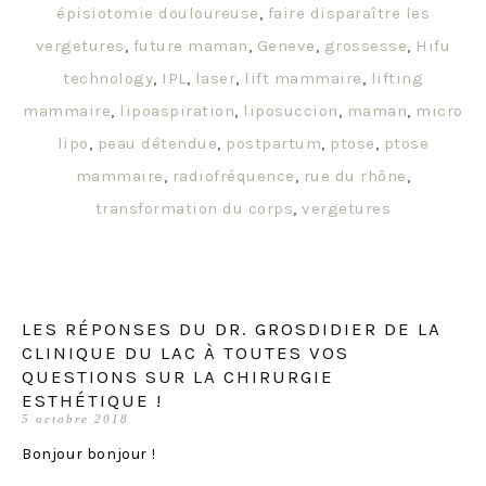
épisiotomie douloureuse
,
faire disparaître les
vergetures
,
future maman
,
Geneve
,
grossesse
,
Hifu
technology
,
IPL
,
laser
,
lift mammaire
,
lifting
mammaire
,
lipoaspiration
,
liposuccion
,
maman
,
micro
lipo
,
peau détendue
,
postpartum
,
ptose
,
ptose
mammaire
,
radiofréquence
,
rue du rhône
,
transformation du corps
,
vergetures
LES RÉPONSES DU DR. GROSDIDIER DE LA
CLINIQUE DU LAC À TOUTES VOS
QUESTIONS SUR LA CHIRURGIE
ESTHÉTIQUE !
5 octobre 2018
Bonjour bonjour !