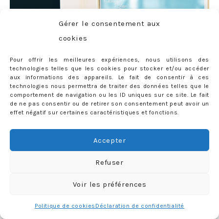
Gérer le consentement aux
cookies
Pour offrir les meilleures expériences, nous utilisons des
technologies telles que les cookies pour stocker et/ou accéder
aux informations des appareils. Le fait de consentir à ces
technologies nous permettra de traiter des données telles que le
comportement de navigation ou les ID uniques sur ce site. Le fait
de ne pas consentir ou de retirer son consentement peut avoir un
effet négatif sur certaines caractéristiques et fonctions.
Accepter
– Comment se passe la convalescence après une
liposuccion ?
Refuser
DG:
Dans la plupart des cas, il faut porter
un vêtement
de contention pour maintenir et plaquer les tissus
pour
Voir les préférences
assurer une bonne cicatrisation. Les douleurs sont très
Politique de cookies
Déclaration de confidentialité
variables selon les zones (les hanches par exemple sont