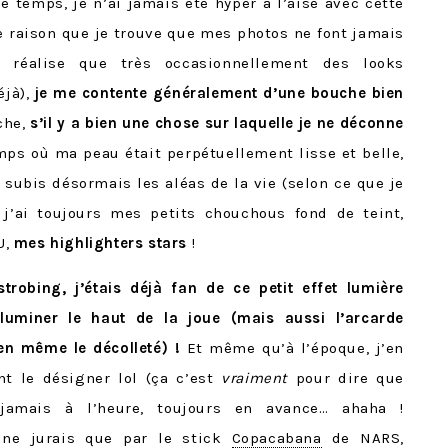
e temps, je n’ai jamais été hyper à l’aise avec cette
e raison que je trouve que mes photos ne font jamais
 réalise que très occasionnellement des looks
éjà),
je me contente généralement d’une bouche bien
che,
s’il y a bien une chose sur laquelle je ne déconne
emps où ma peau était perpétuellement lisse et belle,
 subis désormais les aléas de la vie (selon ce que je
’ai toujours mes petits chouchous fond de teint,
U,
mes highlighters stars
!
trobing, j’étais déjà fan de ce petit effet lumière
lluminer le haut de la joue (mais aussi l’arcarde
ien même le décolleté) !
Et même qu’à l’époque, j’en
t le désigner lol (ça c’est
vraiment
pour dire que
jamais à l’heure, toujours en avance… ahaha !
e ne jurais que par le stick
Copacabana
de NARS,