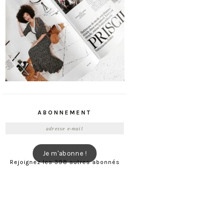
ABONNEMENT
Adresse
e-
mail
Je m'abonne !
Rejoignez les 398 autres abonnés