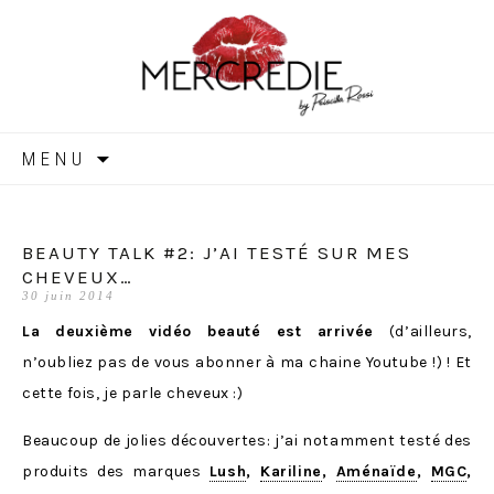
MERCREDIE
Aller
MENU
au
contenu
BEAUTY TALK #2: J’AI TESTÉ SUR MES
CHEVEUX…
30 juin 2014
La deuxième vidéo beauté est arrivée
(d’ailleurs,
n’oubliez pas de vous abonner à ma chaine Youtube !) ! Et
cette fois, je parle cheveux :)
Beaucoup de jolies découvertes: j’ai notamment testé des
produits des marques
Lush
,
Kariline
,
Aménaïde
,
MGC
,