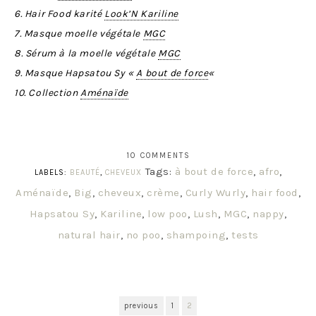
6. Hair Food karité
Look’N Kariline
7. Masque moelle végétale
MGC
8. Sérum à la moelle végétale
MGC
9. Masque Hapsatou Sy «
A bout de force
«
10. Collection
Aménaïde
10 COMMENTS
Tags:
à bout de force
,
afro
,
LABELS:
BEAUTÉ
,
CHEVEUX
Aménaïde
,
Big
,
cheveux
,
crème
,
Curly Wurly
,
hair food
,
Hapsatou Sy
,
Kariline
,
low poo
,
Lush
,
MGC
,
nappy
,
natural hair
,
no poo
,
shampoing
,
tests
previous
1
2