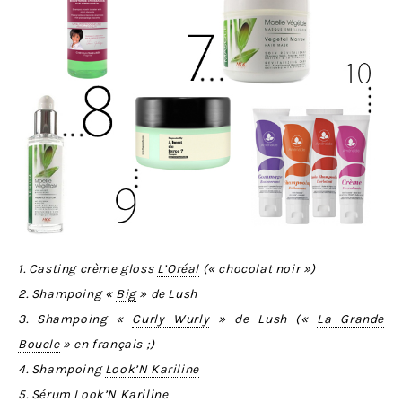
1. Casting crème gloss
L’Oréal
(« chocolat noir »)
2. Shampoing «
Big
» de Lush
3. Shampoing «
Curly Wurly
» de Lush («
La Grande
Boucle
» en français ;)
4. Shampoing
Look’N Kariline
5. Sérum
Look’N Kariline