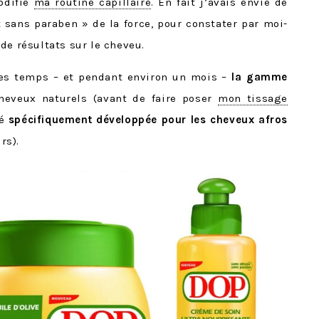
odifié
ma routine capillaire
. En fait j’avais envie de
t sans paraben » de la force, pour constater par moi-
de résultats sur le cheveu.
ques temps – et pendant environ un mois –
la gamme
heveux naturels (avant de faire poser
mon tissage
té
spécifiquement développée pour les cheveux afros
rs).