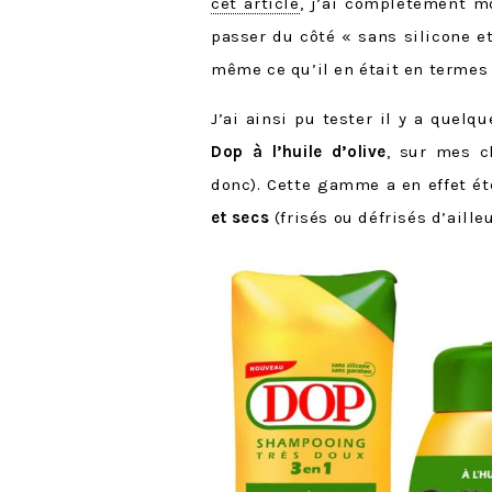
cet article
, j’ai complètement m
passer du côté « sans silicone e
même ce qu’il en était en termes 
J’ai ainsi pu tester il y a quel
Dop à l’huile d’olive
, sur mes c
donc). Cette gamme a en effet é
et secs
(frisés ou défrisés d’ailleu