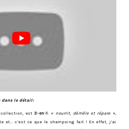
dans le détail:
 collection, est
3-en-1
:
« nourrit, démêle et répare »
,
te et… c’est ce que le shampoing fait ! En effet, j’ai