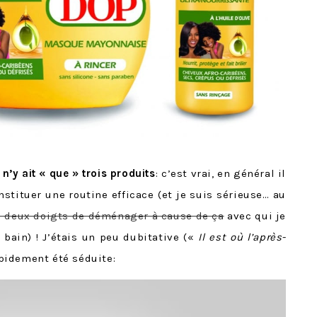
l n’y ait « que » trois produits
: c’est vrai, en général il
stituer une routine efficace (et je suis sérieuse… au
à deux doigts de déménager à cause de ça
avec qui je
bain) ! J’étais un peu dubitative («
Il est où l’après-
 rapidement été séduite: