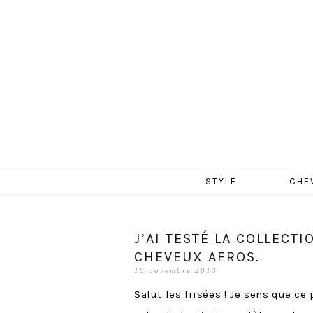
MERCR
Aller
STYLE
CHE
au
contenu
J’AI TESTÉ LA COLLECTI
CHEVEUX AFROS.
18 novembre 2013
Salut les frisées ! Je sens que ce 