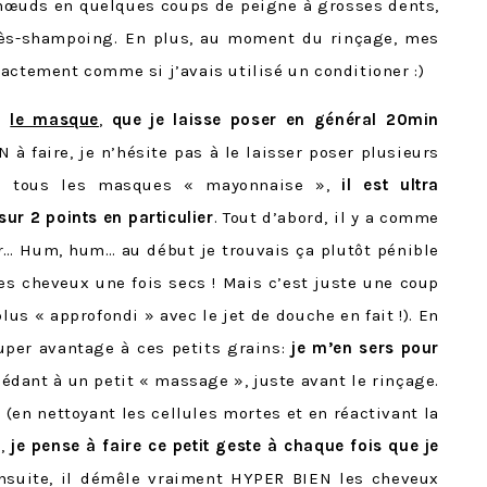
nœuds en quelques coups de peigne à grosses dents,
rès-shampoing. En plus, au moment du rinçage, mes
actement comme si j’avais utilisé un conditioner :)
ue
le masque
,
que je laisse poser en général 20min
 à faire, je n’hésite pas à le laisser poser plusieurs
me tous les masques « mayonnaise »,
il est ultra
sur 2 points en particulier
. Tout d’abord, il y a comme
eur… Hum, hum… au début je trouvais ça plutôt pénible
mes cheveux une fois secs ! Mais c’est juste une coup
us « approfondi » avec le jet de douche en fait !). En
super avantage à ces petits grains:
je m’en sers pour
cédant à un petit « massage », juste avant le rinçage.
(en nettoyant les cellules mortes et en réactivant la
p,
je pense à faire ce petit geste à chaque fois que je
Ensuite, il démêle vraiment HYPER BIEN les cheveux