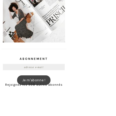
ABONNEMENT
Adresse
e-
mail
Je m'abonne !
Rejoignez les 398 autres abonnés