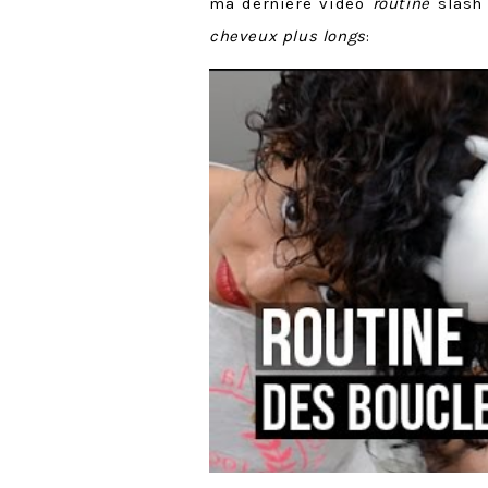
ma dernière vidéo
routine
slas
cheveux plus longs
: