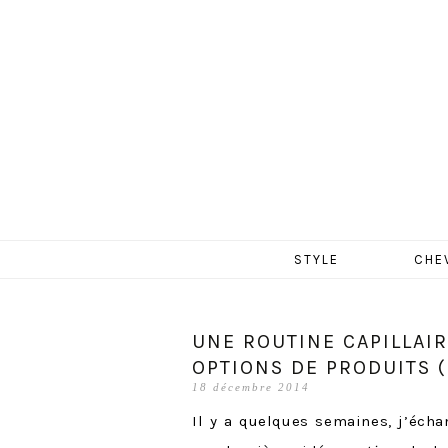
MERCR
Aller
STYLE
CHE
au
contenu
UNE ROUTINE CAPILLAI
OPTIONS DE PRODUITS (
18 décembre 2014
Il y a quelques semaines, j’éch