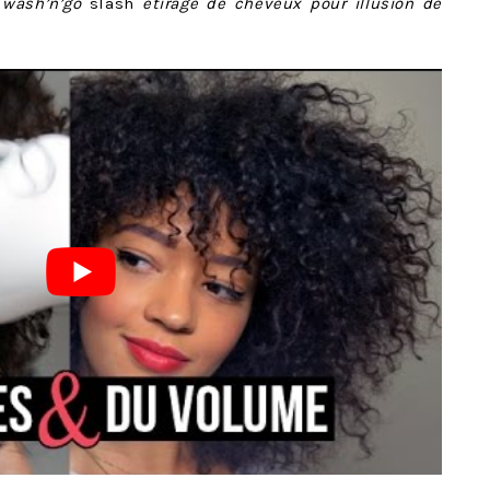
h
wash’n’go
slash
étirage de cheveux pour illusion de