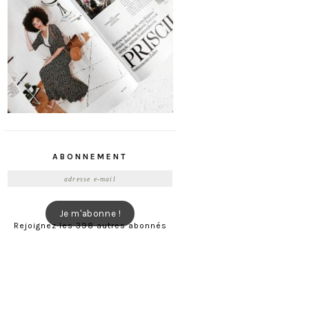
ABONNEMENT
Adresse
e-
mail
Je m'abonne !
Rejoignez les 398 autres abonnés