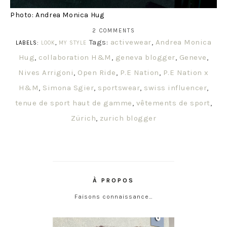
Photo: Andrea Monica Hug
2 COMMENTS
Tags:
activewear
,
Andrea Monica
LABELS:
LOOK
,
MY STYLE
Hug
,
collaboration H&M
,
geneva blogger
,
Geneve
,
Nives Arrigoni
,
Open Ride
,
P.E Nation
,
P.E Nation x
H&M
,
Simona Sgier
,
sportswear
,
swiss influencer
,
tenue de sport haut de gamme
,
vêtements de sport
,
Zürich
,
zurich blogger
À PROPOS
Faisons connaissance…