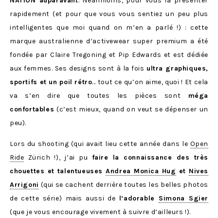
NATION auparavant
. Néanmoins, pour vous la présenter
rapidement (et pour que vous vous sentiez un peu plus
intelligentes que moi quand on m’en a parlé !) : cette
marque australienne d’activewear super premium a été
fondée par Claire Tregoning et Pip Edwards et est dédiée
aux femmes. Ses designs sont à la fois
ultra graphiques,
sportifs et un poil rétro
… tout ce qu’on aime, quoi ! Et cela
va s’en dire que toutes les pièces sont
méga
confortables
(c’est mieux, quand on veut se dépenser un
peu).
Lors du shooting (qui avait lieu cette année dans le
Open
Ride
Zürich !), j’ai pu
faire la connaissance des très
chouettes et talentueuses
Andrea Monica Hug
et
Nives
Arrigoni
(qui se cachent derrière toutes les belles photos
de cette série) mais aussi de
l’adorable
Simona Sgier
(que je vous encourage vivement à suivre d’ailleurs !).