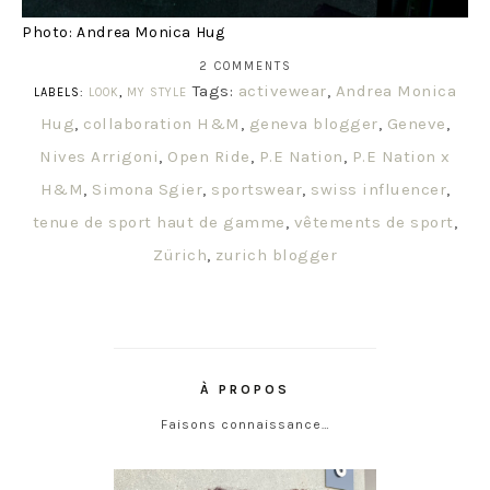
Photo: Andrea Monica Hug
2 COMMENTS
Tags:
activewear
,
Andrea Monica
LABELS:
LOOK
,
MY STYLE
Hug
,
collaboration H&M
,
geneva blogger
,
Geneve
,
Nives Arrigoni
,
Open Ride
,
P.E Nation
,
P.E Nation x
H&M
,
Simona Sgier
,
sportswear
,
swiss influencer
,
tenue de sport haut de gamme
,
vêtements de sport
,
Zürich
,
zurich blogger
À PROPOS
Faisons connaissance…