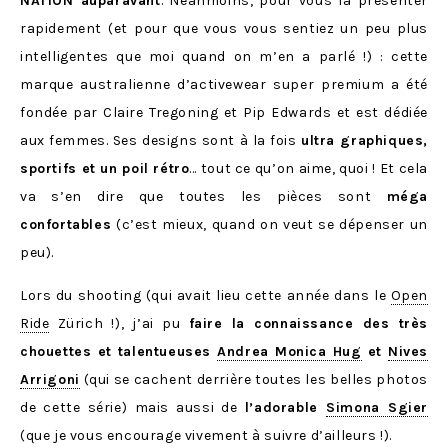
NATION auparavant
. Néanmoins, pour vous la présenter
rapidement (et pour que vous vous sentiez un peu plus
intelligentes que moi quand on m’en a parlé !) : cette
marque australienne d’activewear super premium a été
fondée par Claire Tregoning et Pip Edwards et est dédiée
aux femmes. Ses designs sont à la fois
ultra graphiques,
sportifs et un poil rétro
… tout ce qu’on aime, quoi ! Et cela
va s’en dire que toutes les pièces sont
méga
confortables
(c’est mieux, quand on veut se dépenser un
peu).
Lors du shooting (qui avait lieu cette année dans le
Open
Ride
Zürich !), j’ai pu
faire la connaissance des très
chouettes et talentueuses
Andrea Monica Hug
et
Nives
Arrigoni
(qui se cachent derrière toutes les belles photos
de cette série) mais aussi de
l’adorable
Simona Sgier
(que je vous encourage vivement à suivre d’ailleurs !).