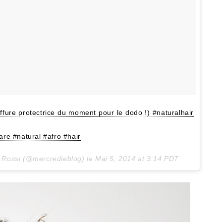
fure protectrice du moment pour le dodo !) #naturalhair
are #natural #afro #hair
la Rossi (@mercredieblog) le
Mai 5, 2014 at 3:14 PDT