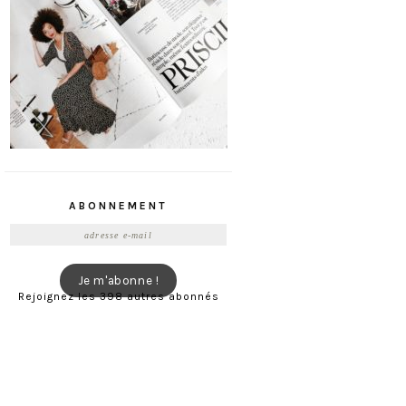
ABONNEMENT
Adresse
e-
mail
Je m'abonne !
Rejoignez les 398 autres abonnés