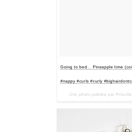
Going to bed… Pineapple time (coif
#nappy #curls #curly #bighairdontc
Une photo publiée par Priscil