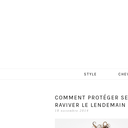
MERCR
Aller
STYLE
CHE
au
contenu
COMMENT PROTÉGER SES
RAVIVER LE LENDEMAIN 
18 novembre 2014