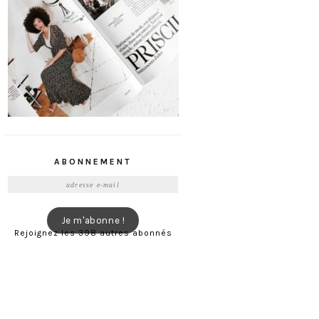
ABONNEMENT
Adresse
e-
mail
Je m'abonne !
Rejoignez les 398 autres abonnés