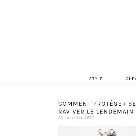
MERCR
Aller
STYLE
CHE
au
contenu
COMMENT PROTÉGER SES
RAVIVER LE LENDEMAIN 
18 novembre 2014