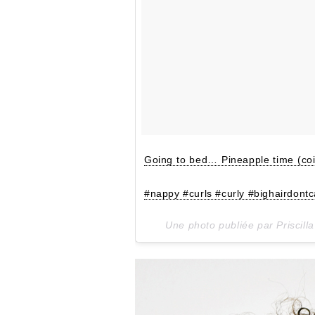
Going to bed… Pineapple time (coif
#nappy #curls #curly #bighairdontc
Une photo publiée par Priscil