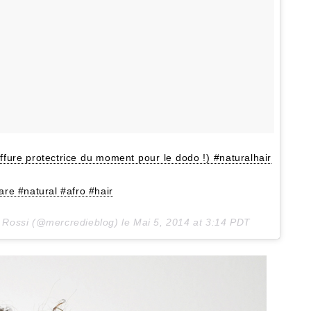
fure protectrice du moment pour le dodo !) #naturalhair
are #natural #afro #hair
la Rossi (@mercredieblog) le
Mai 5, 2014 at 3:14 PDT