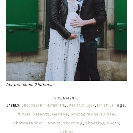
Photos: Alena Zhiltsova
5 COMMENTS
Tags:
LABELS:
GROSSESSE / MATERNITÉ
,
JUST TALK
,
LOOK
,
MY STYLE
futurs parents
,
Geneve
,
photographe suisse
,
photographer Geneva
,
shooting
,
shooting photo
,
suisse