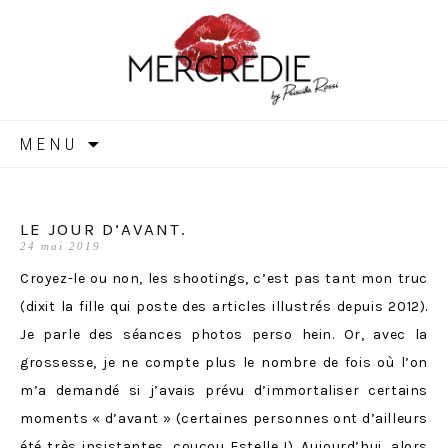
MERCREDIE
Aller
MENU
au
contenu
LE JOUR D’AVANT.
24 mai 2019
Croyez-le ou non, les shootings, c’est pas tant mon truc
(dixit la fille qui poste des articles illustrés depuis 2012).
Je parle des séances photos perso hein. Or, avec la
grossesse, je ne compte plus le nombre de fois où l’on
m’a demandé si j’avais prévu d’immortaliser certains
moments « d’avant » (certaines personnes ont d’ailleurs
été très insistantes, coucou Estelle !). Aujourd’hui, alors