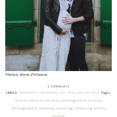
Photos: Alena Zhiltsova
5 COMMENTS
Tags:
LABELS:
GROSSESSE / MATERNITÉ
,
JUST TALK
,
LOOK
,
MY STYLE
futurs parents
,
Geneve
,
photographe suisse
,
photographer Geneva
,
shooting
,
shooting photo
,
suisse