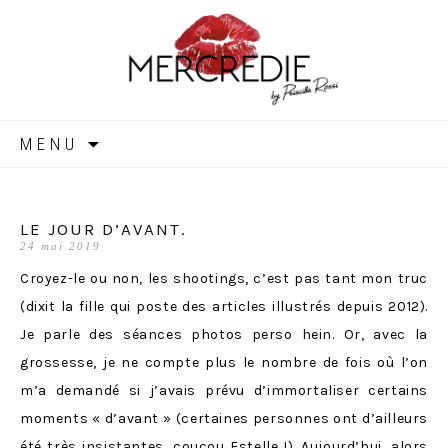
MERCREDIE
Aller
MENU
au
contenu
LE JOUR D’AVANT.
24 mai 2019
Croyez-le ou non, les shootings, c’est pas tant mon truc
(dixit la fille qui poste des articles illustrés depuis 2012).
Je parle des séances photos perso hein. Or, avec la
grossesse, je ne compte plus le nombre de fois où l’on
m’a demandé si j’avais prévu d’immortaliser certains
moments « d’avant » (certaines personnes ont d’ailleurs
été très insistantes, coucou Estelle !). Aujourd’hui, alors