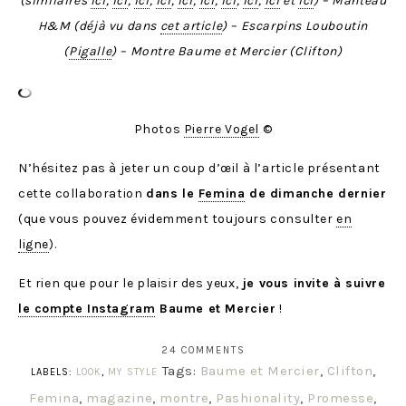
(similaires
ici
,
ici
,
ici
,
ici
,
ici
,
ici
,
ici
,
ici
,
ici
et
ici
) – Manteau
H&M (déjà vu dans
cet article
) – Escarpins Louboutin
(
Pigalle
) – Montre Baume et Mercier (Clifton)
Photos
Pierre Vogel
©
N’hésitez pas à jeter un coup d’œil à l’article présentant
cette collaboration
dans le
Femina
de dimanche dernier
(que vous pouvez évidemment toujours consulter
en
ligne
).
Et rien que pour le plaisir des yeux,
je vous invite à suivre
le compte Instagram
Baume et Mercier
!
24 COMMENTS
Tags:
Baume et Mercier
,
Clifton
,
LABELS:
LOOK
,
MY STYLE
Femina
,
magazine
,
montre
,
Pashionality
,
Promesse
,