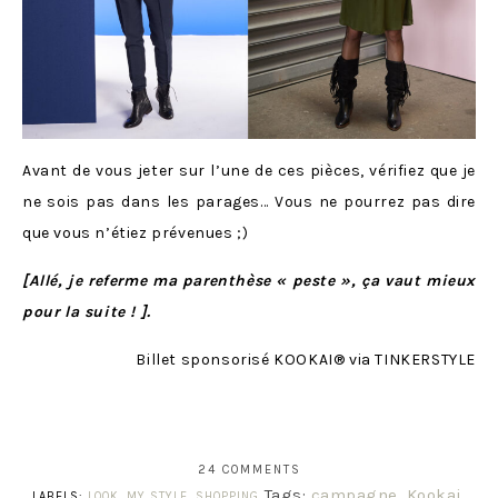
Avant de vous jeter sur l’une de ces pièces, vérifiez que je
ne sois pas dans les parages… Vous ne pourrez pas dire
que vous n’étiez prévenues ;)
[Allé, je referme ma parenthèse
«
peste
»
, ça vaut mieux
pour la suite ! ].
Billet sponsorisé KOOKAI® via TINKERSTYLE
24 COMMENTS
Tags:
campagne
,
Kookai
,
LABELS:
LOOK
,
MY STYLE
,
SHOPPING