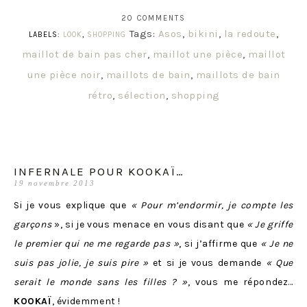
20 COMMENTS
Tags:
Asos
,
bikini
,
la redoute
,
LABELS:
LOOK
,
SHOPPING
maillot de bain pas cher
,
maillot une pièce
,
maillot
une pièce noir
,
maillots de bain
,
maillots de bain
rétro
,
sélection
,
shopping
INFERNALE POUR KOOKAÏ…
19 novembre 2013
Si je vous explique que
« Pour m’endormir, je compte les
garçons
», si je vous menace en vous disant que
«
Je griffe
le premier qui ne me regarde pas »
, si j’affirme que
«
Je ne
suis pas jolie, je suis pire
»
et si je vous demande
«
Que
serait le monde sans les filles ?
»
, vous me répondez…
KOOKAÏ
, évidemment !