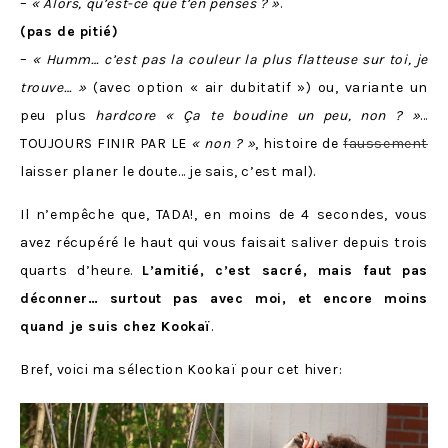
–
«
Alors, qu’est-ce que t’en penses ?
»
.
(pas de pitié)
–
«
Humm… c’est pas la couleur la plus flatteuse sur toi, je
trouve…
»
(avec option « air dubitatif »)
ou, variante un
peu plus
hardcore
«
Ça te boudine un peu, non ?
»
…
TOUJOURS FINIR PAR LE
«
non ?
»
, histoire de
faussement
laisser planer le doute… je sais, c’est mal).
Il n’empêche que, TADA!, en moins de 4 secondes, vous
avez récupéré le haut qui vous faisait saliver depuis trois
quarts d’heure.
L’amitié, c’est sacré, mais faut pas
déconner… surtout pas avec moi, et encore moins
quand je suis chez Kookaï
.
Bref, voici ma sélection Kookaï pour cet hiver: