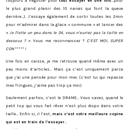
toujours à négocier pour
tout essayer en une fois
…pour
le plus grand plaisir des 10 nanas qui font la queue
derrière…). J’essaye également de sortir toutes les 2min
pour m’admirer dans la glace
«
commune
»
et lancer des
«
Je flotte un peu dans le 34, vous n’auriez pas la taille en
dessous ?
».
Vous me reconnaissez ?
C’EST MOI, SUPER
CON***** !
Une fois en caisse, je me retrouve quand même avec un
peu moins d’articles… Mais ça c’est uniquement parce
que j’ai une pensée pour mon mec (c’est lui qui repasse
mes fringues, j’aime pas trop ça moi).
Seulement parfois, c’est le DRAME… Vous savez, quand le
petit top qui vous fait rêver n’est plus dispo dans votre
taille… Enfin si, il l’est,
mais c’est votre meilleure copine
qui est en train de l’essayer
…