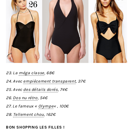
23. La
méga classe
, 68€
24. Avec
empiècement transparent
, 37€
25. Avec
des détails dorés
, 74€
26.
Dos nu rétro
, 54€
27. Le fameux «
Olympe
« , 100€
28.
Tellement chou
, 162€
BON SHOPPING LES FILLES !