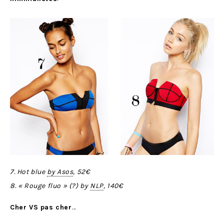
7. Hot blue
by Asos
, 52€
8. « Rouge fluo » (?) by
NLP
, 140€
Cher VS pas cher
…