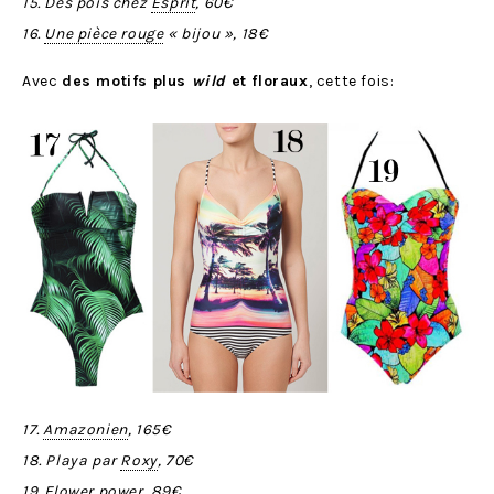
15. Des pois chez
Esprit
, 60€
16.
Une pièce rouge
« bijou », 18€
Avec
des motifs plus
wild
et floraux
, cette fois:
17.
Amazonien
, 165€
18. Playa par
Roxy
, 70€
19.
Flower power
, 89€