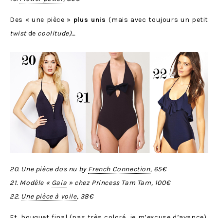
Des « une pièce »
plus unis
(mais avec toujours un petit
twist
de
coolitude)…
20. Une pièce dos nu by
French Connection
, 65€
21. Modèle «
Gaia
» chez Princess Tam Tam, 100€
22.
Une pièce à voile
, 38€
Et, bouquet final (pas très coloré, je m’excuse d’avance),