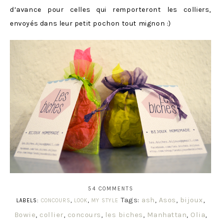
d’avance pour celles qui remporteront les colliers,
envoyés dans leur petit pochon tout mignon :)
54 COMMENTS
Tags:
ash
,
Asos
,
bijoux
,
LABELS:
CONCOURS
,
LOOK
,
MY STYLE
Bowie
,
collier
,
concours
,
les biches
,
Manhattan
,
Olia
,