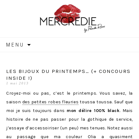
MERCREDIE
Aller
MENU
au
contenu
LES BIJOUX DU PRINTEMPS… (+ CONCOURS
INSIDE !)
1 mai 2013
Croyez-moi ou pas, c’est le printemps. Vous savez, la
saison
des petites robes fleuries
toussa toussa. Sauf que
moi je suis toujours dans
mon délire 100% black
. Mais
histoire de ne pas passer pour la gothique de service,
j’essaye d’accessoiriser (un peu) mes tenues. Notez aussi
au passage que ma couleur Olia a quasiment