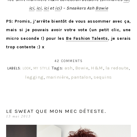
ici
,
ici
,
ici
et
ici
) – Sneakers Ash
Bowie
PS: Promis, j’arrête bientôt de vous assommer avec ça,
mais si je pouvais avoir votre vote (un petit clic, une
micro seconde !) pour les
Be Fashion Talents
, je serais
trop contente :) x
42 COMMENTS
Tags:
ash
,
Bowie
,
H&M
,
la redoute
,
LABELS:
LOOK
,
MY STYLE
legging
,
marinière
,
pantalon
,
sequins
LE SWEAT QUE MON MEC DÉTESTE.
13 mai 2013