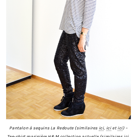
Pantalon à sequins La Redoute (similaires
ici
,
ici
et
ici
) –
Tee-shirt marinière H&M collection actuelle (similaires
ici
,