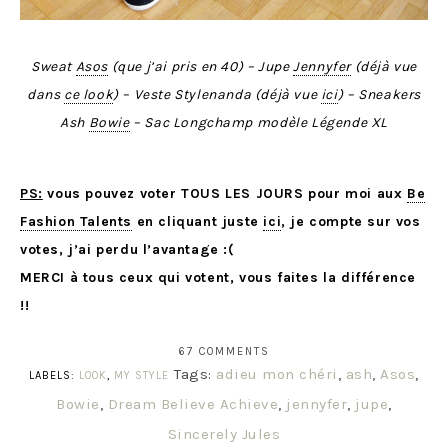
Sweat
Asos
(que j’ai pris en 40) – Jupe
Jennyfer
(déjà vue
dans
ce look
) – Veste Stylenanda (déjà vue
ici
) – Sneakers
Ash
Bowie
– Sac Longchamp modèle Légende XL
PS:
vous pouvez voter TOUS LES JOURS pour moi aux
Be
Fashion Talents
en cliquant juste
ici
, je compte sur vos
votes, j’ai perdu l’avantage :(
MERCI à tous ceux qui votent, vous faites la différence
!!
67 COMMENTS
Tags:
adieu mon chéri
,
ash
,
Asos
,
LABELS:
LOOK
,
MY STYLE
Bowie
,
Dream Believe Achieve
,
jennyfer
,
jupe
,
Sincerely Jules