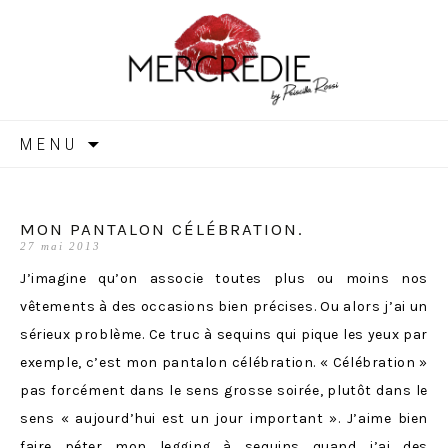
MERCREDIE
Aller
MENU
au
contenu
MON PANTALON CÉLÉBRATION.
27 mai 2013
J’imagine qu’on associe toutes plus ou moins nos
vêtements à des occasions bien précises. Ou alors j’ai un
sérieux problème. Ce truc à sequins qui pique les yeux par
exemple, c’est mon pantalon célébration. « Célébration »
pas forcément dans le sens grosse soirée, plutôt dans le
sens « aujourd’hui est un jour important ». J’aime bien
faire péter mon legging à sequins quand j’ai des