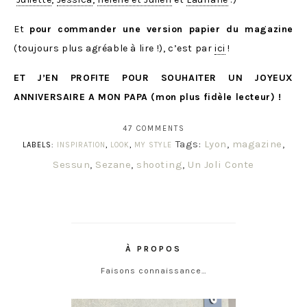
Et
pour commander une version papier du magazine
(toujours plus agréable à lire !), c’est par
ici
!
ET J’EN PROFITE POUR SOUHAITER UN JOYEUX
ANNIVERSAIRE A MON PAPA (mon plus fidèle lecteur) !
47 COMMENTS
Tags:
Lyon
,
magazine
,
LABELS:
INSPIRATION
,
LOOK
,
MY STYLE
Sessun
,
Sezane
,
shooting
,
Un Joli Conte
À PROPOS
Faisons connaissance…