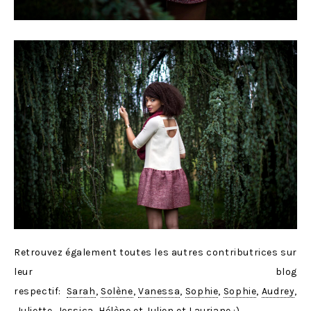
Retrouvez également toutes les autres contributrices sur
leur blog
respectif:
Sarah
,
Solène
,
Vanessa
,
Sophie
,
Sophie
,
Audrey
,
Juliette
,
Jessica
,
Hélène et Julien
et
Lauriane
:)