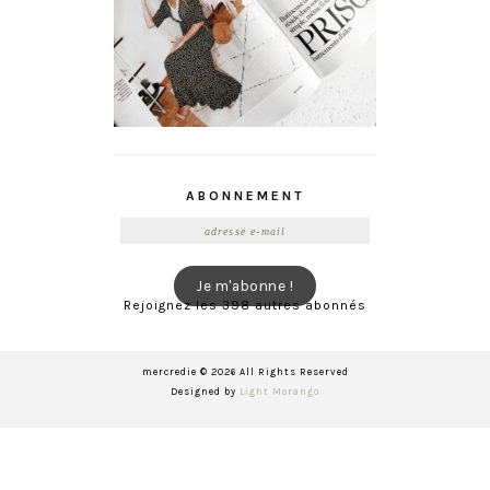
ABONNEMENT
Adresse
e-
mail
Je m'abonne !
Rejoignez les 398 autres abonnés
mercredie © 2026 All Rights Reserved
Designed by
Light Morango