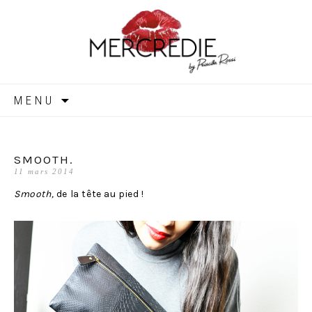
MERCREDIE
Aller
MENU
au
contenu
SMOOTH.
11 mars 2014
Smooth,
de la tête au pied !