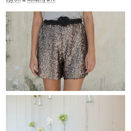
spy DIY
&
Honestly WTF
.