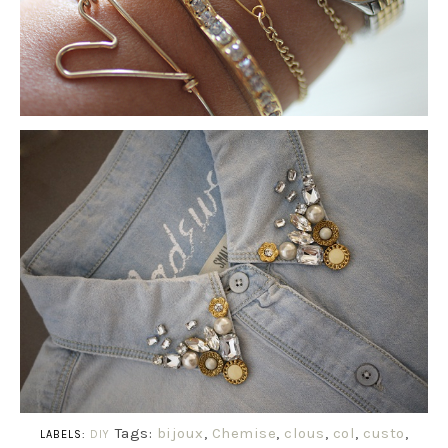
Tags:
bijoux
,
Chemise
,
clous
,
col
,
custo
,
LABELS:
DIY