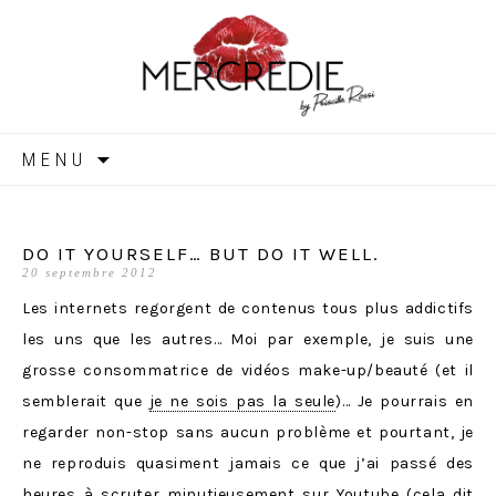
MERCREDIE
Aller
MENU
au
contenu
DO IT YOURSELF… BUT DO IT WELL.
20 septembre 2012
Les internets regorgent de contenus tous plus addictifs
les uns que les autres… Moi par exemple, je suis une
grosse consommatrice de vidéos make-up/beauté (et il
semblerait que
je ne sois pas la seule
)… Je pourrais en
regarder non-stop sans aucun problème et pourtant, je
ne reproduis quasiment jamais ce que j’ai passé des
heures à scruter minutieusement sur Youtube (cela dit