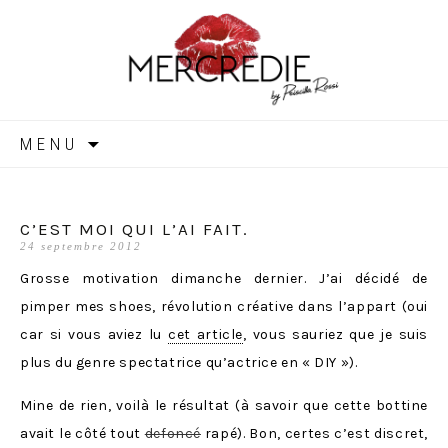
MERCREDIE
Aller
MENU
au
contenu
C’EST MOI QUI L’AI FAIT.
24 septembre 2012
Grosse motivation dimanche dernier. J’ai décidé de
pimper mes shoes, révolution créative dans l’appart (oui
car si vous aviez lu
cet article
, vous sauriez que je suis
plus du genre spectatrice qu’actrice en « DIY »).
Mine de rien, voilà le résultat (à savoir que cette bottine
avait le côté tout
defoncé
rapé). Bon, certes c’est discret,