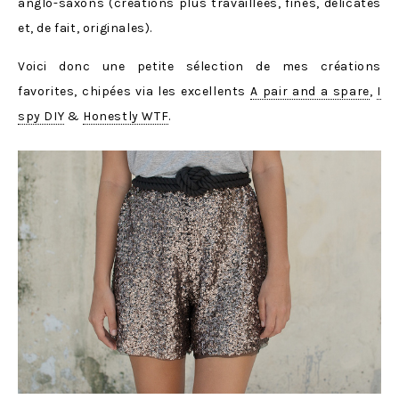
anglo-saxons (créations plus travaillées, fines, délicates
et, de fait, originales).
Voici donc une petite sélection de mes créations
favorites, chipées via les excellents
A pair and a spare
,
I
spy DIY
&
Honestly WTF
.