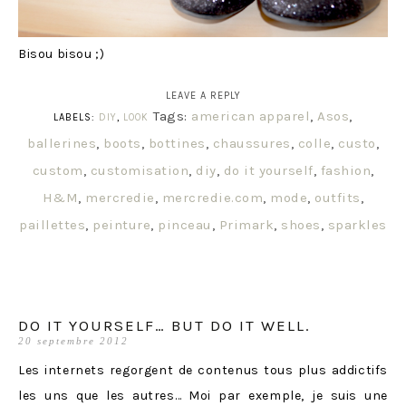
Bisou bisou ;)
LEAVE A REPLY
Tags:
american apparel
,
Asos
,
LABELS:
DIY
,
LOOK
ballerines
,
boots
,
bottines
,
chaussures
,
colle
,
custo
,
custom
,
customisation
,
diy
,
do it yourself
,
fashion
,
H&M
,
mercredie
,
mercredie.com
,
mode
,
outfits
,
paillettes
,
peinture
,
pinceau
,
Primark
,
shoes
,
sparkles
DO IT YOURSELF… BUT DO IT WELL.
20 septembre 2012
Les internets regorgent de contenus tous plus addictifs
les uns que les autres… Moi par exemple, je suis une