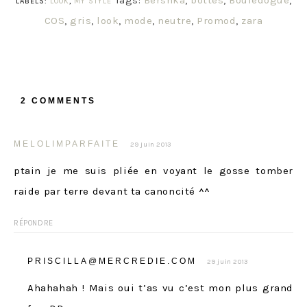
Tags:
Bershka
,
bottes
,
Bouledogue
,
LABELS:
LOOK
,
MY STYLE
COS
,
gris
,
look
,
mode
,
neutre
,
Promod
,
zara
2 COMMENTS
MELOLIMPARFAITE
29 juin 2013
ptain je me suis pliée en voyant le gosse tomber
raide par terre devant ta canoncité ^^
RÉPONDRE
PRISCILLA@MERCREDIE.COM
29 juin 2013
Ahahahah ! Mais oui t’as vu c’est mon plus grand