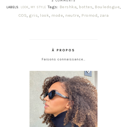
2 COMMENTS
Tags:
Bershka
,
bottes
,
Bouledogue
,
LABELS:
LOOK
,
MY STYLE
COS
,
gris
,
look
,
mode
,
neutre
,
Promod
,
zara
À PROPOS
Faisons connaissance…