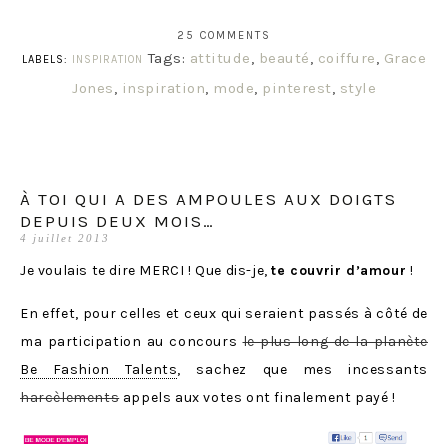
25 COMMENTS
Tags:
attitude
,
beauté
,
coiffure
,
Grace
LABELS:
INSPIRATION
Jones
,
inspiration
,
mode
,
pinterest
,
style
À TOI QUI A DES AMPOULES AUX DOIGTS
DEPUIS DEUX MOIS…
4 juillet 2013
Je voulais te dire MERCI ! Que dis-je,
te couvrir d’amour
!
En effet, pour celles et ceux qui seraient passés à côté de
ma participation au concours
le plus long de la planète
Be Fashion Talents
, sachez que mes incessants
harcèlements
appels aux votes ont finalement payé !