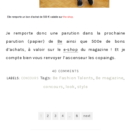
Je remporte donc une parution dans la prochaine
parution (papier) de
Be
ainsi que 500e de bons
d’achats, à valoir sur le
e-shop
du magazine ! Et je
compte bien vous renvoyer l’ascenseur les copaings.
40 COMMENTS
Tags:
Be Fashion Talents
,
Be magazine
,
LABELS:
CONCOURS
concours
,
look
,
style
1
2
3
4
…
8
next