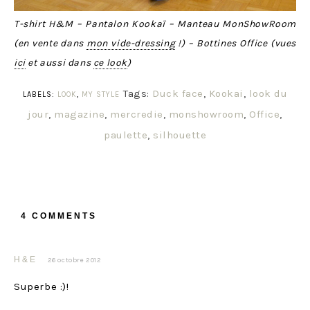
T-shirt H&M – Pantalon Kookaï – Manteau MonShowRoom
(en vente dans
mon vide-dressing
!) – Bottines Office (vues
ici
et aussi dans
ce look
)
Tags:
Duck face
,
Kookai
,
look du
LABELS:
LOOK
,
MY STYLE
jour
,
magazine
,
mercredie
,
monshowroom
,
Office
,
paulette
,
silhouette
4 COMMENTS
H&E
26 octobre 2012
Superbe :)!