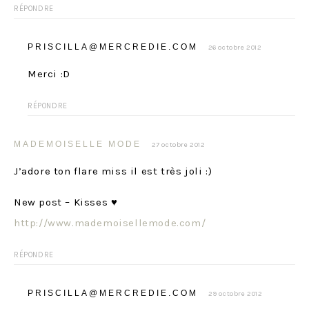
RÉPONDRE
PRISCILLA@MERCREDIE.COM
26 octobre 2012
Merci :D
RÉPONDRE
MADEMOISELLE MODE
27 octobre 2012
J’adore ton flare miss il est très joli :)
New post – Kisses ♥
http://www.mademoisellemode.com/
RÉPONDRE
PRISCILLA@MERCREDIE.COM
29 octobre 2012