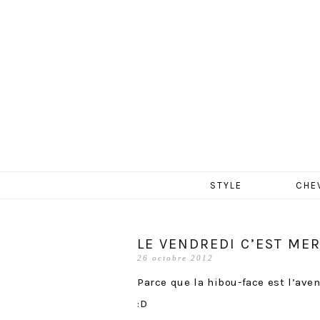
MERCR
Aller
STYLE
CHE
au
contenu
LE VENDREDI C’EST MER
26 octobre 2012
Parce que la hibou-face est l’ave
:D