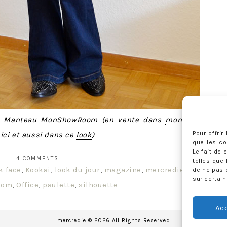
 – Manteau MonShowRoom (en vente dans
mon vide-
Pour offri
s
ici
et aussi dans
ce look
)
que les co
Le fait de
4 COMMENTS
telles que 
k face
,
Kookai
,
look du jour
,
magazine
,
mercredie
,
de ne pas 
sur certain
oom
,
Office
,
paulette
,
silhouette
Ac
mercredie © 2026 All Rights Reserved