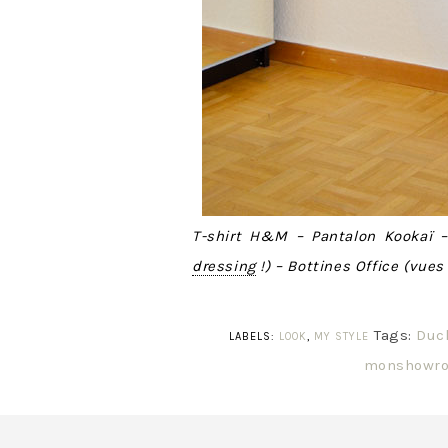
T-shirt H&M – Pantalon Kookaï
dressing
!) – Bottines Office (vue
Tags:
Duc
LABELS:
LOOK
,
MY STYLE
monshowr