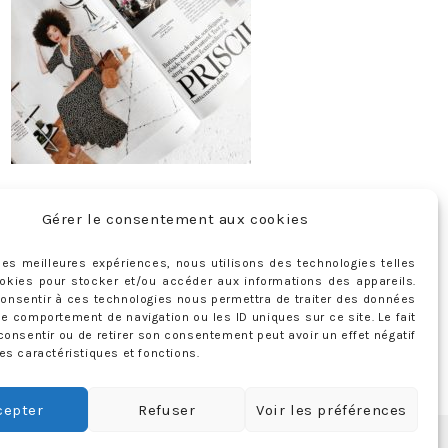
Gérer le consentement aux cookies
ABONNEMENT
Adresse
r les meilleures expériences, nous utilisons des technologies telles
okies pour stocker et/ou accéder aux informations des appareils.
e-
 consentir à ces technologies nous permettra de traiter des données
mail
Je m'abonne !
le comportement de navigation ou les ID uniques sur ce site. Le fait
Rejoignez les 398 autres abonnés
consentir ou de retirer son consentement peut avoir un effet négatif
es caractéristiques et fonctions.
cepter
Refuser
Voir les préférences